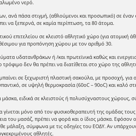
αλωμένο νερό.
ων, ανά πάσα στιγμή, (αθλούμενοι και προσωπικό) σε έναν
ι να ξεπερνά, σε καμία περίπτωση, τα 80 άτομα.
ικού επιτελείου σε κλειστό αθλητικό χώρο (για ατομική ά
θέσιμου για προπόνηση χώρου με τον αριθμό 30.
ύματα υδατανθράκων ή /και πρωτεϊνικά καθώς και ενεργει
ο τρόφιμο δεν θα πρέπει να διατίθεται στο χώρο της αθλητ
μπαίνει σε ξεχωριστή πλαστική σακούλα, με προσοχή, για 
παντικό, σε υψηλή θερμοκρασία (60οC – 90οC) και καλό στ
ρά μάσκα, ειδικά σε κλειστούς ή πολυσύχναστους χώρους, σ
θα γίνεται μόνο από τον φυσικοθεραπευτή της ομάδας τους 
εια του μασάζ, πρέπει να φορά και ο ίδιος μάσκα. Εφόσον 
κάθε μάλαξη, σύμφωνα με τις οδηγίες του ΕΟΔΥ. Αν υπάρχο
υγκεκριμένους αθλητές.