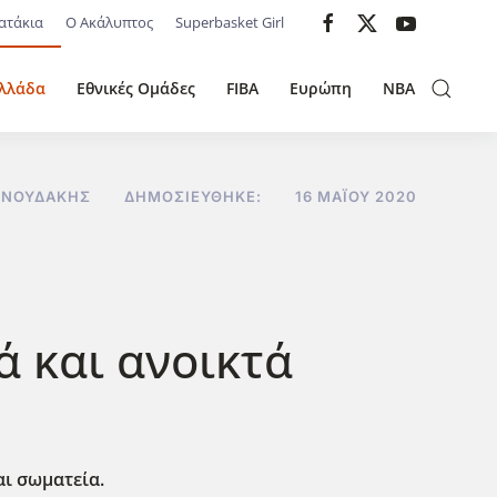
ατάκια
Ο Ακάλυπτος
Superbasket Girl
λλάδα
Εθνικές Ομάδες
FIBA
Ευρώπη
NBA
ΝΝΟΥΔΆΚΗΣ
ΔΗΜΟΣΙΕΎΘΗΚΕ:
16 ΜΑΪ́ΟΥ 2020
ά και ανοικτά
αι σωματεία.