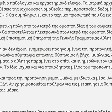
αμένο παθολογικό και εργαστηριακό έλεγχο. Τα ιατρικά αρ
οθέσεις της ισχύουσας νομοθεσίας περί προστασίας δεδομ
ID-19 θα συμπληρώνει και το τεχνικό προσωπικό που θα ει
ορετική πόλη από τον ιατρό της ομοσπονδίας ή του σωματεί
ό θα αποστέλλεται ηλεκτρονικά στον ιατρό της ομοσπονδία
μική Επιστημονική Επιτροπή της Γενικής Γραμματείας Αθλητ
ση αν δεν έχουν ενημερώσει προηγουμένως τον προπονητή
ίς κανένα σύμπτωμα κόπωσης, δύσπνοιας ή βήχα, μυαλγίας,
ατα ο αθλητής παραμένει στο σπίτι και ενημερώνει τον ι
ν. Το ίδιο ισχύει και για οποιοδήποτε μέλος του προπονητι
πό και προς την προπόνηση μεμονωμένα, με ιδιωτικά μέσα.
ΟΔΥ. Αν χρησιμοποιείται πούλμαν για τις μετακινήσεις θα π
τας μάσκα.
κές εγκαταστάσεις θα γίνεται από μία μόνο είσοδο/έξοδο,