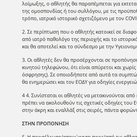
λοίμωξης, ο αθλητής θα παραπέμπεται για εκτετ
της ομοσπονδίας ή του συλλόγου, με τις προϋπ
τρόπο, ιατρικό ιστορικό σχετιζόμενο με τον COV
2. Σε περίπτωση που ο αθλητής κατοικεί σε διαφ
από ιατρό παθολόγο της περιοχής και το ιστορικ
και θα αποτελεί και το σύνδεσμο με την Υγειονο
3. Οι αθλητές δεν θα προσέρχονται σε προπόνη
κινητού τηλεφώνου, ότι είναι απύρετοι και χωρ
όσφρησης). Σε οποιοδήποτε από αυτά τα συμπτώμ
θα ενημερώσει και τον ΕΟΔΥ για οδηγίες ενεργειώ
4 4. Συνίσταται οι αθλητές να μετακινούνται α
πρέπει να ακολουθούν τις σχετικές οδηγίες του Ε
στην άκρη και εναλλάξ στις σειρές, πάντα φορών
ΣΤΗΝ ΠΡΟΠΟΝΗΣΗ
5. Η προσέλευση/αποχώρηση προς/από τις αθλητι