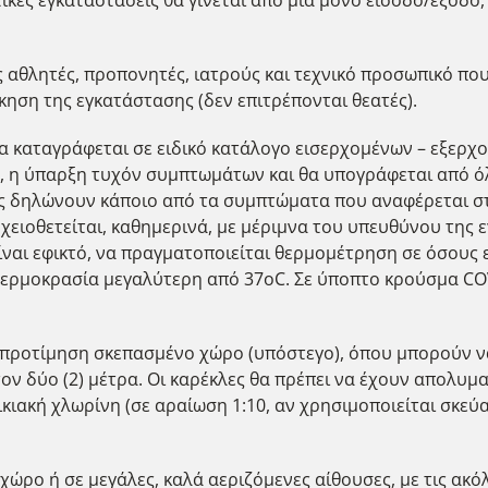
ς αθλητές, προπονητές, ιατρούς και τεχνικό προσωπικό που
κηση της εγκατάστασης (δεν επιτρέπονται θεατές).
θα καταγράφεται σε ειδικό κατάλογο εισερχομένων – εξερ
ου, η ύπαρξη τυχόν συμπτωμάτων και θα υπογράφεται από 
υς δηλώνουν κάποιο από τα συμπτώματα που αναφέρεται σ
χειοθετείται, καθημερινά, με μέριμνα του υπευθύνου της 
είναι εφικτό, να πραγματοποιείται θερμομέτρηση σε όσους
 θερμοκρασία μεγαλύτερη από 37οC. Σε ύποπτο κρούσμα COV
τά προτίμηση σκεπασμένο χώρο (υπόστεγο), όπου μπορούν 
ον δύο (2) μέτρα. Οι καρέκλες θα πρέπει να έχουν απολυμ
ικιακή χλωρίνη (σε αραίωση 1:10, αν χρησιμοποιείται σκε
χώρο ή σε μεγάλες, καλά αεριζόμενες αίθουσες, με τις ακό