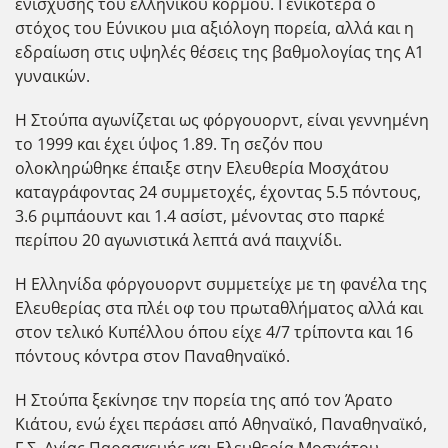
ενίσχυσης του ελληνικού κορμού. Γενικότερα ο
στόχος του Εύνικου μια αξιόλογη πορεία, αλλά και η
εδραίωση στις υψηλές θέσεις της βαθμολογίας της Α1
γυναικών.
Η Στούπα αγωνίζεται ως φόργουορντ, είναι γεννημένη
το 1999 και έχει ύψος 1.89. Τη σεζόν που
ολοκληρώθηκε έπαιξε στην Ελευθερία Μοσχάτου
καταγράφοντας 24 συμμετοχές, έχοντας 5.5 πόντους,
3.6 ριμπάουντ και 1.4 ασίστ, μένοντας στο παρκέ
περίπου 20 αγωνιστικά λεπτά ανά παιχνίδι.
Η Ελληνίδα φόργουορντ συμμετείχε με τη φανέλα της
Ελευθερίας στα πλέι οφ του πρωταθλήματος αλλά και
στον τελικό Κυπέλλου όπου είχε 4/7 τρίποντα και 16
πόντους κόντρα στον Παναθηναϊκό.
Η Στούπα ξεκίνησε την πορεία της από τον Άρατο
Κιάτου, ενώ έχει περάσει από Αθηναϊκό, Παναθηναϊκό,