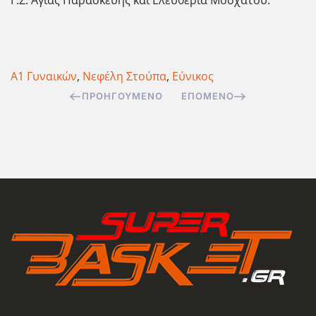
Γ.Σ. Αγίας Παρασκευής και Ελευθερία Μοσχάτου.
Α1 Γυναικών
,
Νεφέλη Στούπα
,
Εύνικος
ΠΡΟΗΓΟΎΜΕΝΟ
ΕΠΌΜΕΝΟ