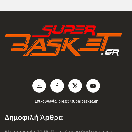
Επικοινωνία:
press@superbasket.gr
Δημοφιλή Άρθρα
Ελλάδα-Δανία 74-65: Πρωτιά στον όμιλο και ώρα