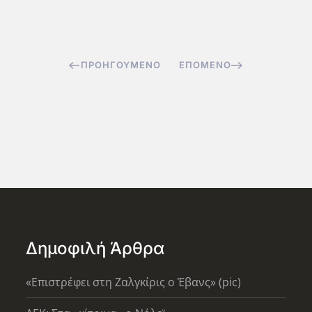
ΠΡΟΗΓΟΎΜΕΝΟ
ΕΠΌΜΕΝΟ
Δημοφιλή Άρθρα
«Επιστρέφει στη Ζαλγκίρις ο Έβανς» (pic)