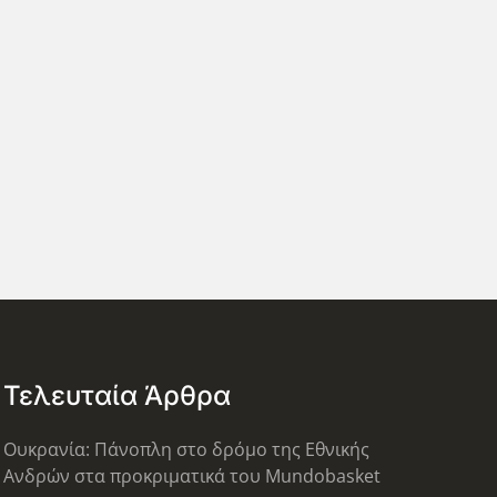
Τελευταία Άρθρα
Ουκρανία: Πάνοπλη στο δρόμο της Εθνικής
Ανδρών στα προκριματικά του Mundobasket