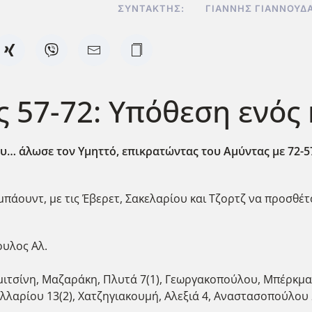
ΣΥΝΤΆΚΤΗΣ:
ΓΙΆΝΝΗΣ ΓΙΑΝΝΟΥΔ
 57-72: Υπόθεση ενός
υ… άλωσε τον Υμηττό, επικρατώντας του Αμύντας με 72-5
μπάουντ, με τις Έβερετ, Σακελαρίου και Τζορτζ να προσθέτο
υλος Αλ.
τσίνη, Μαζαράκη, Πλυτά 7(1), Γεωργακοπούλου, Μπέρκμαν 2
λαρίου 13(2), Χατζηγιακουμή, Αλεξιά 4, Αναστασοπούλου 2,