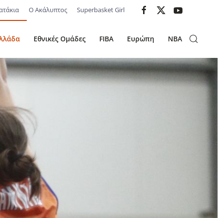
ατάκια
Ο Ακάλυπτος
Superbasket Girl
λλάδα
Εθνικές Ομάδες
FIBA
Ευρώπη
NBA