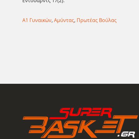
Εντουαρντς 17(2).
Α1 Γυναικών
,
Αμύντας
,
Πρωτέας Βούλας