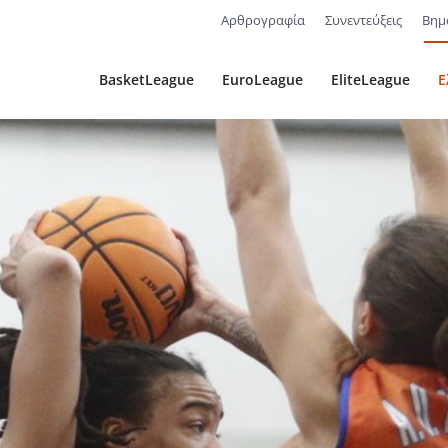
Αρθρογραφία
Συνεντεύξεις
Βημ
BasketLeague
EuroLeague
EliteLeague
Ε