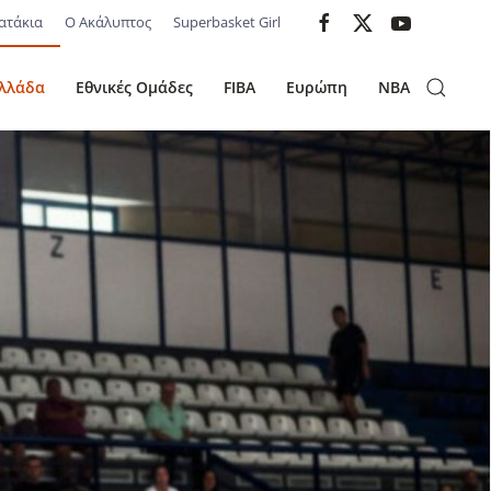
ατάκια
Ο Ακάλυπτος
Superbasket Girl
λλάδα
Εθνικές Ομάδες
FIBA
Ευρώπη
NBA