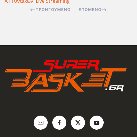
Α1 Γυναικών
,
Live Streaming
ΠΡΟΗΓΟΎΜΕΝΟ
ΕΠΌΜΕΝΟ