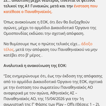
Σε… αναστολή μέχρι νεωτέρας τίθενται οι φετινοί
τελικοί της Α1 Γυναικών, μετά και την
ένσταση που
κατέθεσε ο Παναθηναϊκός.
Όπως ανακοίνωσε η ΕΟΚ, ότι δεν θα διεξαχθούν
αγώνες, μέχρι το αρμόδιο Δικαιοδοτικό Όργανο της
Ομοσπονδίας εκδώσει την σχετική απόφαση.
Να θυμίσουμε πως ο πρώτος τελικός είχε…
άδοξο
τέλος
, μετά την απόφαση του Παναθηναϊκού να μην
κατέβει στο β’ μέρος .
Αναλυτικά η ανακοίνωση της ΕΟΚ:
“Σας ενημερώνουμε ότι, έως την έκδοση της απόφασης
από το αρμόδιο Δικαιοδοτικό Όργανο της ΕΟΚ, σχετικά
με την ένσταση του σωματείου Παναθηναϊκός ΑΟ
αναφορικά με τον αγώνα, Αθηναϊκός ΑΣ –
Παναθηναϊκός ΑΟ, της 15/04/2026 για την 1η
αγωνιστική της Γ’ Φάσης των Play – Offs (Θέσεις 1 – 2),