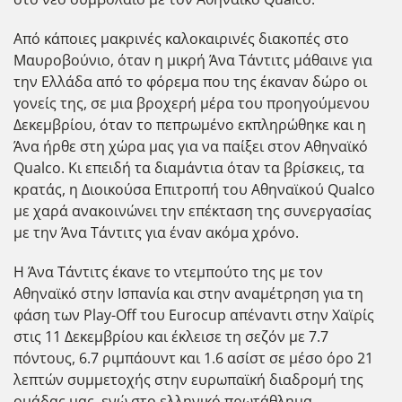
Από κάποιες μακρινές καλοκαιρινές διακοπές στο
Μαυροβούνιο, όταν η μικρή Άνα Τάντιτς μάθαινε για
την Ελλάδα από το φόρεμα που της έκαναν δώρο οι
γονείς της, σε μια βροχερή μέρα του προηγούμενου
Δεκεμβρίου, όταν το πεπρωμένο εκπληρώθηκε και η
Άνα ήρθε στη χώρα μας για να παίξει στον Αθηναϊκό
Qualco. Κι επειδή τα διαμάντια όταν τα βρίσκεις, τα
κρατάς, η Διοικούσα Επιτροπή του Αθηναϊκού Qualco
με χαρά ανακοινώνει την επέκταση της συνεργασίας
με την Άνα Τάντιτς για έναν ακόμα χρόνο.
Η Άνα Τάντιτς έκανε το ντεμπούτο της με τον
Αθηναϊκό στην Ισπανία και στην αναμέτρηση για τη
φάση των Play-Off του Eurocup απέναντι στην Χαϊρίς
στις 11 Δεκεμβρίου και έκλεισε τη σεζόν με 7.7
πόντους, 6.7 ριμπάουντ και 1.6 ασίστ σε μέσο όρο 21
λεπτών συμμετοχής στην ευρωπαϊκή διαδρομή της
ομάδας μας, ενώ στο ελληνικό πρωτάθλημα