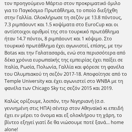
τον προηγούμενο Μάρτιο στον προκριματικό όμιλο
για το Παγκόσμιο Πρωτάθλημα, το οποίο διεξήχθη
στην Γαλλία. Ολοκλήρωσε τη σεζόν με 13.8 πόντους,
7.3 ριμπάουντ και 1.5 κοψίματα στο EuroCup και οι
αντίστοιχοι αριθμοί της στο τουρκικό πρωτάθλημα
ήταν 14.7 πόντοι, 8 ριμπάουντ και 1 κόψιμο. Στο
τουρκικό πρωτάθλημα έχει αγωνιστεί, επίσης, με την
Botas και την Γαλατασαράι, ενώ στα περισσότερα από
δέκα χρόνια ευρωπαϊκής της εμπειρίας έχει παίξει σε
Ιταλία, Ρωσία, Πολωνία, Γαλλία και φόρεσε τη φανέλα
του Ολυμπιακού τη σεζόν 2017-18. Αποφοίτησε από το
Temple University και έχει αγωνιστεί στο WNBA με τη
φανέλα των Chicago Sky τις σεζόν 2015 και 2019.
Καλώς ορίζουμε, λοιπόν, την Νιγηριανή (σ.σ.
γεννημένη στις ΗΠΑ) σέντερ στον Αθηναϊκό κι επειδή
έχει εν μέρει το όνομα και εξ ολοκλήρου τη χάρη, το
βίντεο εξηγεί γιατί δε θα νιώσουμε ποτέ ξανά… home
alone!