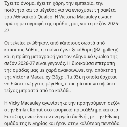
Έχει το όνομα, έχει τη χάρη, την εμπειρία, την
ποιότητα και το μέγεθος για να ενισχύσει τη ρακέτα
του Αθηναϊκού Qualco. Η Victoria Macauley είναι η
πρώτη μεταγραφή της ομάδας μας για τη σεζόν 2026-
27.
Οι τελείες ενώθηκαν, από κάποιους σωστά από
κάποιους λάθος, η εικόνα έγινε ξεκάθαρη (βλ. gallery)
και η πρώτη μεταγραφή για τον Αθηναϊκό Qualco της
σεζόν 2026-27 είναι γεγονός. Η διοικούσα επιτροπή
της ομάδας μας με χαρά ανακοινώνει την απόκτηση
της Victoria Macauley (36χρ., 1μ.93), η οποία έρχεται
να δώσει ενέργεια, μέγεθος, εμπειρία και να υψώσει
τείχος μπροστά από το καλάθι.
Η Vicky Macauley αγωνίστηκε την προηγούμενη σεζόν
στην Emlak Konut στο τουρκικό πρωτάθλημα και στο
EuroCup, ενώ είναι εν ενεργεία διεθνής με την Εθνική
ομάδα της Νιγηρίας και ήταν στην καλύτερη πεντάδα