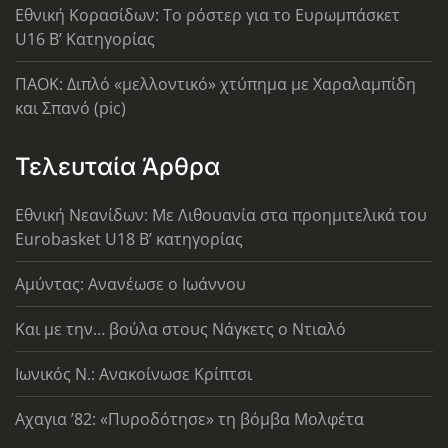
Εθνική Κορασίδων: Το ρόστερ για το Ευρωμπάσκετ
U16 B’ Κατηγορίας
ΠΑΟΚ: Διπλό «μελλοντικό» χτύπημα με Χαραλαμπίδη
και Σπανό (pic)
Τελευταία Άρθρα
Εθνική Νεανίδων: Με Λιθουανία στα προημιτελικά του
Eurobasket U18 Β’ κατηγορίας
Αμύντας: Ανανέωσε ο Ιωάννου
Και με την… βούλα στους Νάγκετς ο Ντιαλό
Ιωνικός Ν.: Ανακοίνωσε Κρίπτσι
Αχαγια ’82: «Πυροδότησε» τη βόμβα Μολφέτα