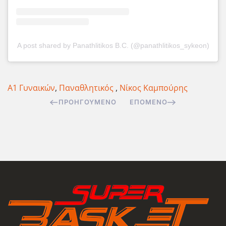
A post shared by Panathlitikos B.C. (@panathlitikos_sykeon)
Α1 Γυναικών
,
Παναθλητικός
,
Νίκος Καμπούρης
ΠΡΟΗΓΟΎΜΕΝΟ
ΕΠΌΜΕΝΟ