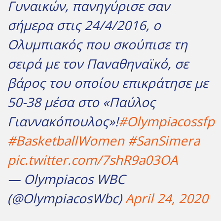
Γυναικών, πανηγύρισε σαν
σήμερα στις 24/4/2016, ο
Ολυμπιακός που σκούπισε τη
σειρά με τον Παναθηναϊκό, σε
βάρος του οποίου επικράτησε με
50-38 μέσα στο «Παύλος
Γιαννακόπουλος»!
#Olympiacossfp
#BasketballWomen
#SanSimera
pic.twitter.com/7shR9a03OA
— Olympiacos WBC
(@OlympiacosWbc)
April 24, 2020