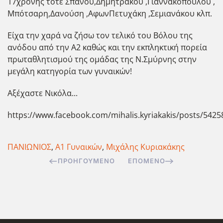
17χρονης τότε Σπανού,Δημητράκου ,Γιαννακοπούλου ,
Μπότσαρη,Δανούση ,ΑφωνΠετυχάκη ,Σεμιανάκου κλπ.
Είχα την χαρά να ζήσω τον τελικό του Βόλου της
ανόδου από την Α2 καθώς και την εκπληκτική πορεία
πρωταθλητισμού της ομάδας της Ν.Σμύρνης στην
μεγάλη κατηγορία των γυναικών!
Αξέχαστε Νικόλα...
https://www.facebook.com/mihalis.kyriakakis/posts/542
ΠΑΝΙΩΝΙΟΣ
,
Α1 Γυναικών
,
Μιχάλης Κυριακάκης
ΠΡΟΗΓΟΎΜΕΝΟ
ΕΠΌΜΕΝΟ