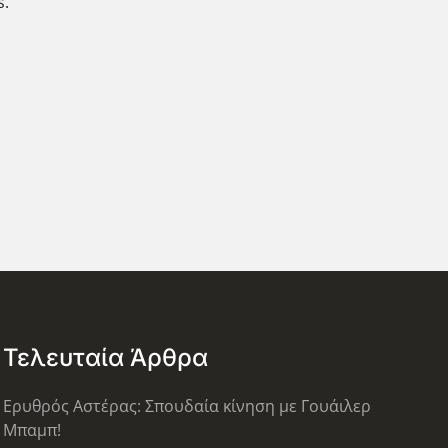
s.
Τελευταία Άρθρα
Ερυθρός Αστέρας: Σπουδαία κίνηση με Γουάιλερ
Μπαμπ!