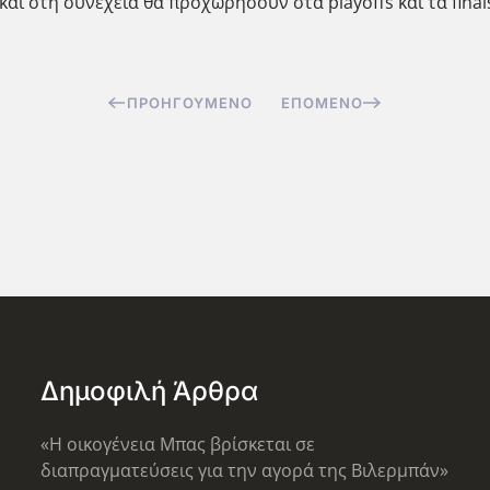
αι στη συνέχεια θα προχωρήσουν στα playoffs και τα final
ΠΡΟΗΓΟΎΜΕΝΟ
ΕΠΌΜΕΝΟ
Δημοφιλή Άρθρα
«Η οικογένεια Μπας βρίσκεται σε
διαπραγματεύσεις για την αγορά της Βιλερμπάν»