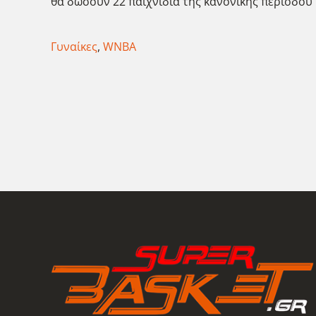
θα δώσουν 22 παιχνίδια της κανονικής περιόδου κ
Γυναίκες
,
WNBA