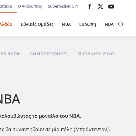
ατάκια
Ο Ακάλυπτος
Superbasket Girl
λλάδα
Εθνικές Ομάδες
FIBA
Ευρώπη
NBA
ESS ROOM
ΔΗΜΟΣΙΕΎΘΗΚΕ:
15 ΙΟΥΝΊΟΥ 2020
NBA
ακολουθώντας το μοντέλο του NBA.
ες θα συναντηθούν σε μία πόλη (Μπράντεντον),