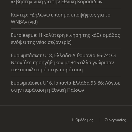
«Σβηστή» νίκη για την Εθνική Κορασίδων
Καντέρ: «Δηλώνω επίσημα υποψήφιος για το
WNBA» (vid)
Euroleague: Η καλύτερη κίνηση της κάθε ομάδας
ενόψει της νέας σεζόν (pic)
Ευρωμπάσκετ U18, Ελλάδα-Λιθουανία 66-74: Οι
Νεανίδες προηγήθηκαν με +15 αλλά γνώρισαν
τον αποκλεισμό στην παράταση
Ευρωμπάσκετ U16, Ισπανία-Ελλάδα 96-86: Λύγισε
στην παράταση η Εθνική Παίδων
Η Ομάδα μας
Συνεργασίες