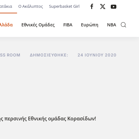
ατάκια
Ο Ακάλυπτος
Superbasket Girl
λλάδα
Εθνικές Ομάδες
FIBA
Ευρώπη
NBA
ESS ROOM
ΔΗΜΟΣΙΕΎΘΗΚΕ:
24 ΙΟΥΝΊΟΥ 2020
ης περσινής Εθνικής ομάδας Κορασίδων!