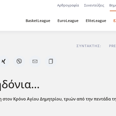
Αρθρογραφία
Συνεντεύξεις
Βημ
BasketLeague
EuroLeague
EliteLeague
Ε
ΣΥΝΤΆΚΤΗΣ:
PR
δόνια...
 στον Κρόνο Αγίου Δημητρίου, τριών από την πεντάδα τ