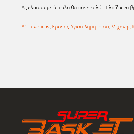
Ας ελπίσουμε ότι όλα θα πάνε καλά . Ελπίζω να β
Α1 Γυναικών
,
Κρόνος Αγίου Δημητρίου
,
Μιχάλης 