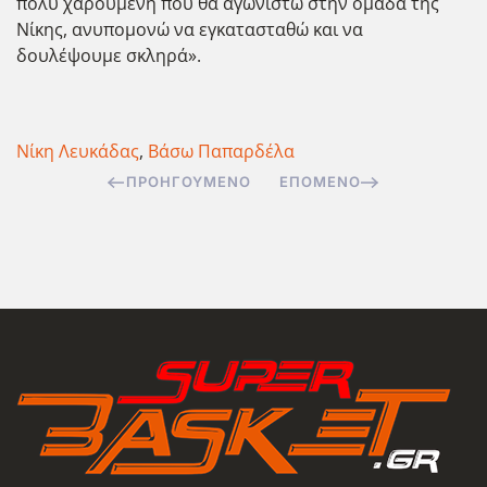
πολύ χαρούμενη που θα αγωνιστώ στην ομάδα της
Νίκης, ανυπομονώ να εγκατασταθώ και να
δουλέψουμε σκληρά».
Νίκη Λευκάδας
,
Βάσω Παπαρδέλα
ΠΡΟΗΓΟΎΜΕΝΟ
ΕΠΌΜΕΝΟ