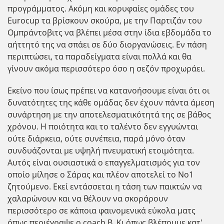
προγράμματος. Ακόμη και κορυφαίες ομάδες του
Eurocup τα βρίσκουν σκούρα, με την Παρτιζάν του
Ομπράντοβιτς να βλέπει μέσα στην ίδια εβδομάδα το
αήττητό της να σπάει σε δύο διοργανώσεις. Εν πάση
περιπτώσει, τα παραδείγματα είναι πολλά και θα
γίνουν ακόμα περισσότερο όσο η σεζόν προχωράει.
Εκείνο που ίσως πρέπει να κατανοήσουμε είναι ότι οι
δυνατότητες της κάθε ομάδας δεν έχουν πάντα άμεση
συνάρτηση με την αποτελεσματικότητά της σε βάθος
χρόνου. Η ποιότητα και το ταλέντο δεν εγγυώνται
ούτε διάρκεια, ούτε συνέπεια, παρά μόνο όταν
συνδυάζονται με υψηλή πνευματική ετοιμότητα.
Αυτός είναι ουσιαστικά ο επαγγελματισμός για τον
οποίο μίλησε ο Σάρας και πλέον αποτελεί το No1
ζητούμενο. Εκεί εντάσσεται η τάση των παικτών να
χαλαρώνουν και να θέλουν να σκοράρουν
περισσότερο σε κάποια φαινομενικά εύκολα ματς
όπως περιέγραψε ο coach B. Κι όπως βλέπουμε κατ'