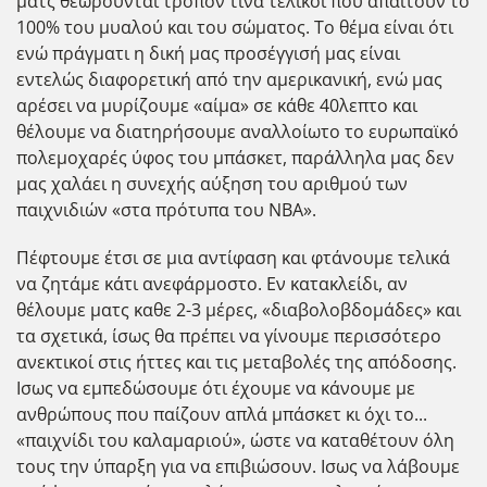
ματς θεωρούνται τροπον τινά τελικοί που απαιτούν το
100% του μυαλού και του σώματος. Το θέμα είναι ότι
ενώ πράγματι η δική μας προσέγγισή μας είναι
εντελώς διαφορετική από την αμερικανική, ενώ μας
αρέσει να μυρίζουμε «αίμα» σε κάθε 40λεπτο και
θέλουμε να διατηρήσουμε αναλλοίωτο το ευρωπαϊκό
πολεμοχαρές ύφος του μπάσκετ, παράλληλα μας δεν
μας χαλάει η συνεχής αύξηση του αριθμού των
παιχνιδιών «στα πρότυπα του ΝΒΑ».
Πέφτουμε έτσι σε μια αντίφαση και φτάνουμε τελικά
να ζητάμε κάτι ανεφάρμοστο. Εν κατακλείδι, αν
θέλουμε ματς καθε 2-3 μέρες, «διαβολοβδομάδες» και
τα σχετικά, ίσως θα πρέπει να γίνουμε περισσότερο
ανεκτικοί στις ήττες και τις μεταβολές της απόδοσης.
Ισως να εμπεδώσουμε ότι έχουμε να κάνουμε με
ανθρώπους που παίζουν απλά μπάσκετ κι όχι το...
«παιχνίδι του καλαμαριού», ώστε να καταθέτουν όλη
τους την ύπαρξη για να επιβιώσουν. Ισως να λάβουμε