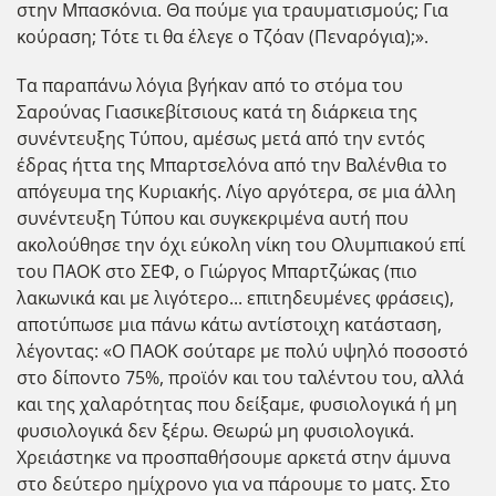
στην Μπασκόνια. Θα πούμε για τραυματισμούς; Για
κούραση; Τότε τι θα έλεγε ο Τζόαν (Πεναρόγια);».
Τα παραπάνω λόγια βγήκαν από το στόμα του
Σαρούνας Γιασικεβίτσιους κατά τη διάρκεια της
συνέντευξης Τύπου, αμέσως μετά από την εντός
έδρας ήττα της Μπαρτσελόνα από την Βαλένθια το
απόγευμα της Κυριακής. Λίγο αργότερα, σε μια άλλη
συνέντευξη Τύπου και συγκεκριμένα αυτή που
ακολούθησε την όχι εύκολη νίκη του Ολυμπιακού επί
του ΠΑΟΚ στο ΣΕΦ, ο Γιώργος Μπαρτζώκας (πιο
λακωνικά και με λιγότερο... επιτηδευμένες φράσεις),
αποτύπωσε μια πάνω κάτω αντίστοιχη κατάσταση,
λέγοντας: «O ΠΑΟΚ σούταρε με πολύ υψηλό ποσοστό
στο δίποντο 75%, προϊόν και του ταλέντου του, αλλά
και της χαλαρότητας που δείξαμε, φυσιολογικά ή μη
φυσιολογικά δεν ξέρω. Θεωρώ μη φυσιολογικά.
Χρειάστηκε να προσπαθήσουμε αρκετά στην άμυνα
στο δεύτερο ημίχρονο για να πάρουμε το ματς. Στο