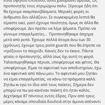
είναι υψηλού επιπέδου, αλλά χαλαρώνει αμέσως. Ως
προπονητής τους στριμώχνω πολυ. Ξέρουμε ήδη ότι
θα έχουμε σκαμπανεβάσματα. Μερικές φορές οι
άνθρωποι δεν αλλάζουν. Σε συγκεκριμένα λεπτά θα
είμαστε εκεί, γιατί έχουμε ποιότητα, όμως σε άλλα θα
υποφέρουμε. Δεν πρέπει να λέμε ψέματα. Πρέπει να
γίνουμε επαγγελματίες... Προπονηθήκαμε άσχημα
μετά από ρεπό. Έχουμε πολλά άτομα άνω των 30
(χρόνων), έχουμε τρεις point guards που θα έπρεπε να
«τρέξουν» το παιχνίδι. Κανείς δεν το έκανε. Πάντα
φταίει ο προπονητής, αλλά ίσως όχι αυτή τη φορά.
Ταλαιπωρηθήκαμε πέρυσι, υποφέρουμε και φέτος. Θα
υποφέρουμε. Είμαι το αφεντικό των αποδυτηρίων, έχω
ένα αφεντικό από πάνω μου. Το αφεντικό μου ζητάει
να είμαι επαγγελματίας, να κάνω τα πράγματα καλά.
Ζητάω κι εγώ το ίδιο από τους παίκτες. Σήμερα δεν
μπορώ να πω για κανέναν παίκτη ότι ήταν καλός.
Δεχτήκαμε 87 πόντους εντός έδρας. Πριν από τρεις
μέρες κάναμε σπουδαία δουλειά στην άμυνα απέναντι