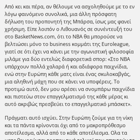
Από κει και πέρα, αν θέλουμε να ασχοληθούμε με το εν
λόγω φαινόμενο συνολικά, μια άλλη πρόσφατη
δήλωση του προπονητή της Μπάρσα, ίσως μας φανεί
χρήσιμη. Είπε λοιπόν ο Λιθουανός σε συνέντευξή του
στο BasketNews.com, ότι το ΝΒΑ θα μπορούσε να
βελτιώσει μόνο το business κομμάτι της Euroleague,
γιατί σε ότι έχει να κάνει με την αγωνιστική φιλοσοφία
μιλάμε για δύο εντελώς διαφορετικά σπορ: «Στο ΝΒΑ
υπάρχουν πολλά χαλαρά ή και αδιάφορα παιχνίδια,
ενώ στην Ευρώπη κάθε ματς είναι ένας σκυλοκαβγάς,
μια αληθινή μάχη που σε κάνει να υποφέρεις. Το
προτιμώ αυτό, δεν μου αρέσει να σνομπάρω παιχνίδια
και πιστεύω στον επαγγελματισμό της κάθε μέρας κι
αυτό ακριβώς πρεσβεύει το επαγγελματικό μπάσκετ».
Πράγματι αυτό ισχύει. Στην Ευρώπη ζούμε για τη νίκη
και τα πάντα κρίνονται όχι από το μακροπρόθεσμο
αποτέλεσμα, αλλά από το κάθε αποτέλεσμα. Ολα τα