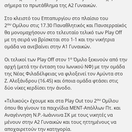
σήμερα το πρωτάθλημα της Α2 Γυναικών.
Στο κλειστό του Επταπυργίου στο πλαίσιο του
ου
2
Ομίλου στις 17.30 Παναθλητικός και Πανσερραϊκός
θα μονομαχήσουν στο τελευταίο τελικό των Play Off
με τη σειρά να βρίσκεται στο 1-1 και την νικήτρια
ομάδα να ανεβαίνει στην Α1 Γυναικών.
ο
Οι τελικοί των Play Off στον 1
Όμιλο ξεκινούν από την
αρχή (μετά την ένταση του Ιωνικού ΝΦ) με την ομάδα
της Νέας Φιλαδέλφειας να φιλοξενεί τον Αμύντα στο
Ζ. Αλεξάνδρου (16.45) και όποια ομάδα φτάσει στις
δύο νίκες κερδίσει την άνοδο.
ου
«Τελικούς» έχουμε και στα Play Out του 2
Ομίλου
όπου θα γίνουν τα παιχνίδια ΜΕΝΤ-Απόλλων Πτ. και
Αναγέννηση Ν.Ρ.-Ιωάννινα ΣΚ με τους νικητές να
μένουν στην Α2 Γυναικών και τους ηττημένους να
αποχαιρετούν την κατηγορία.