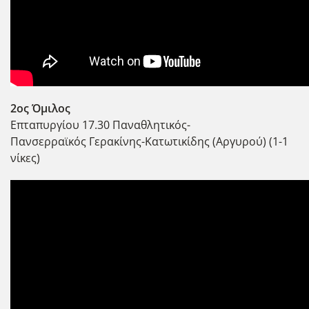
2ος Όμιλος
Επταπυργίου 17.30 Παναθλητικός-
Πανσερραϊκός Γερακίνης-Κατωτικίδης (Αργυρού) (1-1
νίκες)