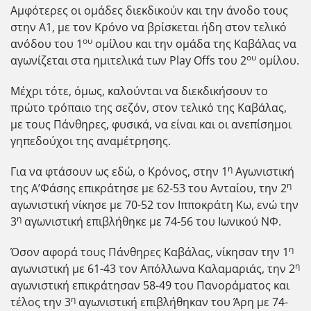
Αμφότερες οι ομάδες διεκδικούν και την άνοδο τους
στην Α1, με τον Κρόνο να βρίσκεται ήδη στον τελικό
ου
ανόδου του 1
ομίλου και την ομάδα της Καβάλας να
ου
αγωνίζεται στα ημιτελικά των Play Offs του 2
ομίλου.
Μέχρι τότε, όμως, καλούνται να διεκδικήσουν το
πρώτο τρόπαιο της σεζόν, στον τελικό της Καβάλας,
με τους Πάνθηρες, φυσικά, να είναι και οι ανεπίσημοι
γηπεδούχοι της αναμέτρησης.
η
Για να φτάσουν ως εδώ, ο Κρόνος, στην 1
Αγωνιστική
η
της Α’Φάσης επικράτησε με 62-53 του Ανταίου, την 2
αγωνιστική νίκησε με 70-52 τον Ιπποκράτη Κω, ενώ την
η
3
αγωνιστική επιβλήθηκε με 74-56 του Ιωνικού ΝΦ.
η
Όσον αφορά τους Πάνθηρες Καβάλας, νίκησαν την 1
η
αγωνιστική με 61-43 τον Απόλλωνα Καλαμαριάς, την 2
αγωνιστική επικράτησαν 58-49 του Πανοράματος και
η
τέλος την 3
αγωνιστική επιβλήθηκαν του Άρη με 74-