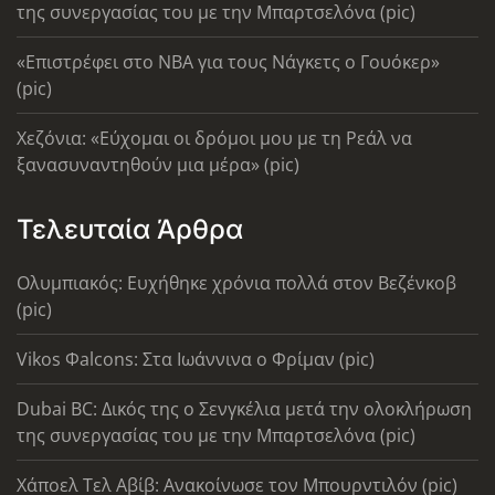
της συνεργασίας του με την Μπαρτσελόνα (pic)
«Επιστρέφει στο ΝΒΑ για τους Νάγκετς ο Γουόκερ»
(pic)
Χεζόνια: «Εύχομαι οι δρόμοι μου με τη Ρεάλ να
ξανασυναντηθούν μια μέρα» (pic)
Τελευταία Άρθρα
Ολυμπιακός: Ευχήθηκε χρόνια πολλά στον Βεζένκοβ
(pic)
Vikos Φalcons: Στα Ιωάννινα ο Φρίμαν (pic)
Dubai BC: Δικός της ο Σενγκέλια μετά την ολοκλήρωση
της συνεργασίας του με την Μπαρτσελόνα (pic)
Χάποελ Τελ Αβίβ: Ανακοίνωσε τον Μπουρντιλόν (pic)