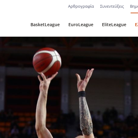
Αρθρογραφία
Συνεντεύξεις
Βημ
BasketLeague
EuroLeague
EliteLeague
Ε