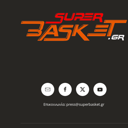
Επικοινωνία:
press@superbasket.gr