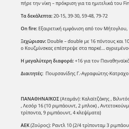
πήρε την νίκη – πρόκριση για τα ημιτελικά του Fin
Τα δεκάλεπτα:
20-15, 39-30, 59-48, 79-72
Ο
n
fire
:
Εξαιρετική εμφάνιση από τον Μήτογλου, 
Ξεχώρισαν:
Double – double με 16 πόντους και 10
ο Κουζμίνσκας επέστρεψε στα παρκέ… αγριεμένος,
Η μεγαλύτερη διαφορά:
+16 για τον Παναθηναϊκό 
Διαιτητές:
Πουρσανίδης Γ.-Αγραφιώτης-Κατραχ
ΠΑΝΑΘΗΝΑΪΚΟΣ
(Αταμάν): Καλαϊτζάκης , Βιλντόσ
, Λεσόρ 16 (10 ριμπάουντ, 2 μπλοκ) , Αντετοκούνμ
τρίποντα, 9 ριμπάουντ, 4 κλεψίματα)
ΑΕΚ
(Ζούρος): Ραντλ 10 (2/4 τρίπονταμ 3 ριμπάουν