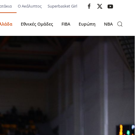
ατάκια
Ο Ακάλυπτος
Superbasket Girl
λλάδα
Εθνικές Ομάδες
FIBA
Ευρώπη
NBA