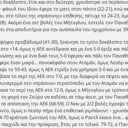
 δεκάλεπτο, έτσι και στο δεύτερο, χρειάστηκε να περάσουν
– φάουλ του ίδιου έφερε το ματς στον πόντο (22-21), ενώ 
ν, στο τέλος της «πράσινης» επίθεσης, πέτυχε το 24-23, 
8). Ακόμα ένα σετ βολές του Μήτογλου, έστειλε τον Παναθη
ει στα αποδυτήρια για την ανάπαυλα του ημιχρόνου με 39-
ψήφιο προβάδισμα (41-30), ξεκίνησε το τρίτο δεκάλεπτο τ
 στο +14, όμως η ΑΕΚ αντέδρασε και με ένα 5-0 έριξε και π
ωσης και με ένα δικό τους 5-0 έφεραν και πάλι τον Παναθη
έφερε έναν μικρό… πονοκέφαλο στον Αταμάν, όμως Λεσόρ 
ψε το 59-43, όμως η ΑΕΚ έτρεξε ένα γρήγορο 5-0 και με έ
βασε το σερί της ΑΕΚ στο 7-0, με την διαφορά να πέφτει κα
υναγερμό στο «πράσινο» στρατόπεδο, με τον Αταμάν να καλ
έβασε το σερί της ΑΕΚ στο 12-0, όμως ο Μήτογλου με τρίπο
ή τη φορά τον Ζούρο να καλέσει σε τάιμ άουτ, με τον Πανα
σε απόσταση την ΑΕΚ (68-59). Ο Ναν με 2/2 βολές έγραψε τ
ντο, όμως ο Λεσόρ πήρε ένα επιθετικό ριμπάουντ – χρυσάφι
 74-70 κράτησε ζωντανή την ΑΕΚ, όμως ο Ραντλ έκανε ένα… φ
ο παιχνίδι και την πρόκριση. Έτσι, με το τελικό 79-72, ο Π