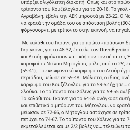
υπάρξει ολιγόλεπτη διακοπή. Όπως και στο πρώτο
τρίποντο του Κουζέλογλου για το 20-18. Το γκολ 
Αγραβάνη, έβαλε την ΑΕΚ μπροστά με 23-22. Ο Να
να κρατά την ομάδα του σε απόσταση βολής (30-2
φόργουορντ, με τρίποντο στην εκπνοή, να πηγαίν
Με καλάθι του Γκραντ για το πρώτο «πράσινο» δι
Γκριγκόνις για το 46-32, έστειλε τον Παναθηναϊκό
και Λεσόρ φρόντισαν να… κόψουν τον αέρα της Έν
κορυφαίου Ντίνου Μήτογλου, μόλις από το 25’, 
(55-41), το εκκωφαντικό κάρφωμα του Λεσόρ έγρα
περιόδου, μείωσε σε 59-48. Μάλιστα, ο ίδιος, ανέ
κάρφωμα του Κουζέλογλου για το 59-52 ήχησε… σ
Σλούκα. Το τρίποντο του Χόλινς για το 59-55 αν
Το καλάθι του Γκραντ για το 64-55 ανάγκασε αυτ
και επιθετικά ριμπάουντ του Μήτογλου, να κρατά 
μείωσαν σε 72-66, ο Μήτογλου αστόχησε σε τρίπο
πετύχει το 74-67. Το τρίποντο του Χόλινς για το
εκμεταλλεύεται και με 2/2 βολές να… τελειώνει τ