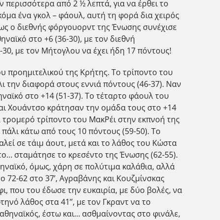
 περισσότερα από 2 ½ λεπτά, για να έρθει το
ακόμα ένα γκολ – φάουλ, αυτή τη φορά δια χειρός
όμως ο διεθνής φόργουορντ της Ένωσης συνέχισε
ναϊκό στο +6 (36-30), με τον διεθνή
30, με τον Μήτογλου να έχει ήδη 17 πόντους!
ου προημιτελικού της Κρήτης. Το τρίποντο του
άλι την διαφορά στους εννιά πόντους (46-37). Ναν
ναϊκό στο +14 (51-37). Το τέταρτο φάουλ του
και Χουάντσο κράτησαν την ομάδα τους στο +14
να τρομερό τρίποντο του ΜακΡέι στην εκπνοή της
ι πάλι κάτω από τους 10 πόντους (59-50). Το
εί σε τάιμ άουτ, μετά και το λάθος του Κώστα
ντο… σταμάτησε το κρεσέντο της Ένωσης (62-55).
θηναϊκό, όμως, χάρη σε πολύτιμα καλάθια, αλλά
ο 72-62 στο 37’, Αγραβάνης και Κουζμίνσκας
, που του έδωσε την ευκαιρία, με δύο βολές, να
τηνό λάθος στα 41’’, με τον Γκραντ να το
αναθηναϊκός, έστω και… ασθμαίνοντας στο φινάλε,