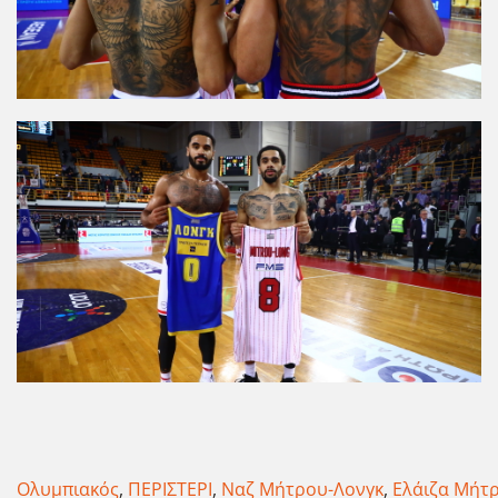
Ολυμπιακός
,
ΠΕΡΙΣΤΕΡΙ
,
Ναζ Μήτρου-Λονγκ
,
Ελάιζα Μήτρ