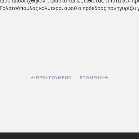
ιρό αποδείχθηκαν... φιάσκο και ως είθισται, τίποτα δεν πρ
ο Γαλατσόπουλος καλύτερα, αφού ο πρόεδρος πανηγυρίζει 
ΠΡΟΗΓΟΎΜΕΝΟ
ΕΠΌΜΕΝΟ