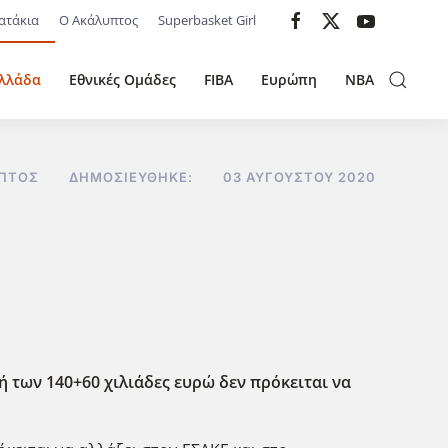
ατάκια
Ο Ακάλυπτος
Superbasket Girl
λλάδα
Εθνικές Ομάδες
FIBA
Ευρώπη
NBA
ΥΠΤΟΣ
ΔΗΜΟΣΙΕΎΘΗΚΕ:
03 ΑΥΓΟΎΣΤΟΥ 2020
ή των 140+60 χιλιάδες ευρώ δεν πρόκειται να