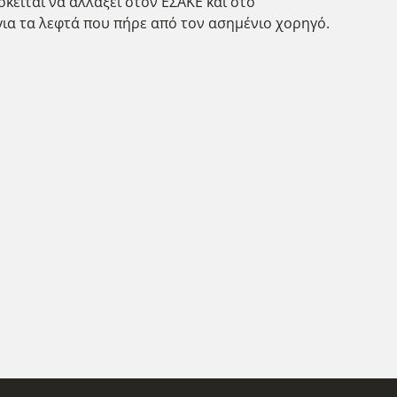
όκειται να αλλάξει στον ΕΣΑΚΕ και στο
για τα λεφτά που πήρε από τον ασημένιο χορηγό.