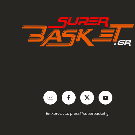
Επικοινωνία:
press@superbasket.gr