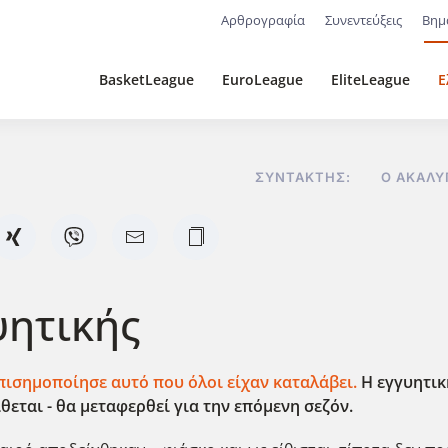
Αρθρογραφία
Συνεντεύξεις
Βημ
BasketLeague
EuroLeague
EliteLeague
Ε
ΣΥΝΤΆΚΤΗΣ:
Ο ΑΚΆΛ
υητικής
πισημοποίησε αυτό που όλοι είχαν καταλάβει.
Η εγγυητικ
θεται - θα μεταφερθεί για την επόμενη σεζόν.