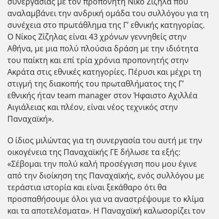
συνεργασίας με τον προπονητή Νίκο Ζίζηλα που
αναλαμβάνει την ανδρική ομάδα του συλλόγου για τη
συνέχεια στο πρωτάθλημα της Γ’ εθνικής κατηγορίας.
Ο Νίκος Ζίζηλας είναι 43 χρόνων γεννηθείς στην
Αθήνα, με μια πολύ πλούσια δράση με την ιδιότητα
του παίκτη και επί τρία χρόνια προπονητής στην
Ακράτα στις εθνικές κατηγορίες. Πέρυσι και μέχρι τη
στιγμή της διακοπής του πρωταθλήματος της Γ’
εθνικής ήταν team manager στον Ήφαιστο Αχιλλέα
Αιγιάλειας και πλέον, είναι νέος τεχνικός στην
Παναχαϊκή».
Ο ίδιος μιλώντας για τη συνεργασία του αυτή με την
οικογένεια της Παναχαϊκής ΓΕ δήλωσε τα εξής:
«Σέβομαι την πολύ καλή προσέγγιση που μου έγινε
από την διοίκηση της Παναχαϊκής, ενός συλλόγου με
τεράστια ιστορία και είναι ξεκάθαρο ότι θα
προσπαθήσουμε όλοι για να αναστρέψουμε το κλίμα
και τα αποτελέσματα». Η Παναχαϊκή καλωσορίζει τον