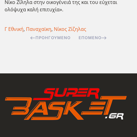
Νίκο Ζίληλα στην οικογένειά της και του εύχεται
ολόψυχα καλή επιτυχία».
Γ Εθνική
,
Παναχαϊκη
,
Νίκος Ζίζηλας
ΠΡΟΗΓΟΎΜΕΝΟ
ΕΠΌΜΕΝΟ