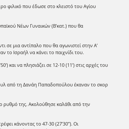
ρο φιλικό που έδωσε στο κλειστό του Αγίου
αϊκού Νέων Γυναικών (Β’κατ.) που θα
ι σε μια αντίπαλο που θα αγωνιστεί στην Α’
 το Ισραήλ να κάνει το παιχνίδι του.
0’) και να πλησιάζει σε 12-10 (11’) στις αρχές του
φάουλ από τη Δανάη Παπαδοπούλου έκαναν το σκορ
 το ρυθμό της. Ακολούθησε καλάθι από την
έφει κάνοντας το 47-30 (27’30’’). Οι