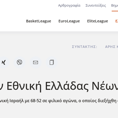
Αρθρογραφία
Συνεντεύξεις
Βημ
BasketLeague
EuroLeague
EliteLeague
Ε
ΣΥΝΤΆΚΤΗΣ:
ΆΡΗΣ 
ην Εθνική Ελλάδας Νέω
ική Ισραήλ με 68-52 σε φιλικό αγώνα, ο οποίος διεξήχθη