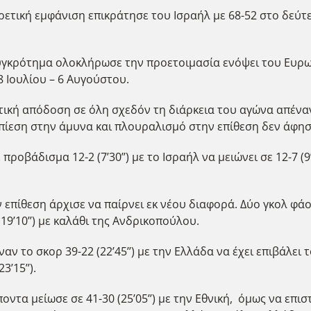
ετική εμφάνιση επικράτησε του Ισραήλ με 68-52 στο δεύτε
υγκρότημα ολοκλήρωσε την προετοιμασία ενόψει του Ευρωπ
 Ιουλίου – 6 Αυγούστου.
τική απόδοση σε όλη σχεδόν τη διάρκεια του αγώνα απέναντ
εση στην άμυνα και πλουραλισμό στην επίθεση δεν άφησαν
βάδισμα 12-2 (7’30’’) με το Ισραήλ να μειώνει σε 12-7 (9’5
ν επίθεση άρχισε να παίρνει εκ νέου διαφορά. Δύο γκολ 
, 19’10’’) με καλάθι της Ανδρικοπούλου.
ν το σκορ 39-22 (22’45’’) με την Ελλάδα να έχει επιβάλει
’15’’).
τα μείωσε σε 41-30 (25’05’’) με την Εθνική, όμως να επιστρ