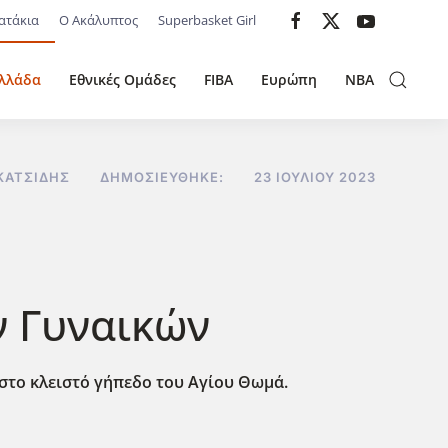
ατάκια
Ο Ακάλυπτος
Superbasket Girl
λλάδα
Εθνικές Ομάδες
FIBA
Ευρώπη
NBA
ΚΑΤΣΊΔΗΣ
ΔΗΜΟΣΙΕΎΘΗΚΕ:
23 ΙΟΥΛΊΟΥ 2023
ν Γυναικών
 στο κλειστό γήπεδο του Αγίου Θωμά.