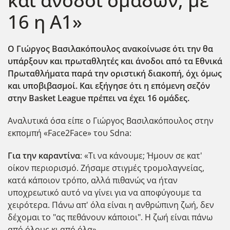
και άνοδοι ομάδων, με
16 η Α1»
Ο Γιώργος Βασιλακόπουλος ανακοίνωσε ότι την θα
υπάρξουν και πρωταθλητές και άνοδοι από τα Εθνικά
Πρωταθλήματα παρά την οριστική διακοπή, όχι όμως
και υποβιβασμοί. Και εξήγησε ότι η επόμενη σεζόν
στην Basket League πρέπει να έχει 16 ομάδες.
Αναλυτικά όσα είπε ο Γιώργος Βασιλακόπουλος στην
εκπομπή «Face2Face» του Sdna:
Για την καραντίνα
: «Τι να κάνουμε; Ήμουν σε κατ'
οίκον περιορισμό. Ζήσαμε στιγμές τρομολαγνείας,
κατά κάποιον τρόπο, αλλά πιθανώς να ήταν
υποχρεωτικό αυτό να γίνει για να αποφύγουμε τα
χειρότερα. Πάνω απ' όλα είναι η ανθρώπινη ζωή, δεν
δέχομαι το "ας πεθάνουν κάποιοι". Η ζωή είναι πάνω
από όλους κι από όλα».