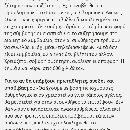
ζήτημα επανασυζήτησης. Έχει αναβληθεί το
Προολυμπιακό, το Eurobasket, οι Ολυμπιακοί Αγώνες.
Ο κεντρικός χορηγός προβάλλει δικαιολογημένα το
επιχείρημα ότι δεν υπάρχει δράση. Ζητά μία μεταφορά
της σύμβασης ουσιαστικά. Θα το συζητήσουμε στο
Διοικητικό Συμβούλιο, όταν οι συνθήκες επιτρέψουν
να συνέλθει κι όχι μέσω τηλεδιασκέψεων. Αυτά δεν
είναι Συμβούλια, αν ο ένας δεν βλέπει τον άλλον.
Χρειάζεται σοβαρή συζήτηση, ανάλυση κι απόφαση. Η
ζημιά είναι γύρω στις 600 χιλιάδες».
Για το αν θα υπάρξουν πρωταθλητές, άνοδοι και
υποβιβασμο
ί: «Θα έχουμε με βάση τις ισχύουσες
βαθμολογίες κι αν χρειαστεί να γίνει κάποιος αγώνας,
θα μετατεθεί για όταν οι συνθήκες το επιτρέψουν. Δεν
θα γίνουν επαναστατικές αναδιαρθρώσεις, αλλά εκεί
που δεν πρέπει να υπάρξει υποβιβασμός κάποιων
ομάδων μιας και δεν έχει ολοκληρωθεί το
πρωτάθλημα, δεν θα υπάρξει. Άνοδος θα υπάρξει,