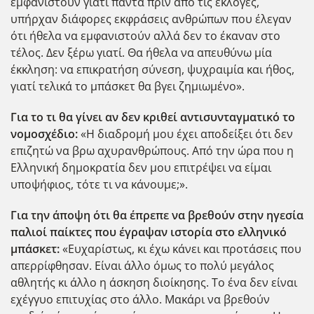
εμφανιστούν γιατί πάντα πριν από τις εκλογές,
υπήρχαν διάφορες εκφράσεις ανθρώπων που έλεγαν
ότι ήθελα να εμφανιστούν αλλά δεν το έκαναν στο
τέλος. Δεν ξέρω γιατί. Θα ήθελα να απευθύνω μία
έκκληση: να επικρατήση σύνεση, ψυχραιμία και ήθος,
γιατί τελικά το μπάσκετ θα βγει ζημιωμένο».
Για το τι θα γίνει αν δεν κριθεί αντισυνταγματικό το
νομοσχέδιο:
«Η διαδρομή μου έχει αποδείξει ότι δεν
επιζητώ να βρω αχυρανθρώπους. Από την ώρα που η
Ελληνική δημοκρατία δεν μου επιτρέψει να είμαι
υποψήφιος, τότε τι να κάνουμε;».
Για την άποψη ότι θα έπρεπε να βρεθούν στην ηγεσία
παλιοί παίκτες που έγραψαν ιστορία στο ελληνικό
μπάσκετ:
«Ευχαρίστως, κι έχω κάνει και προτάσεις που
απερρίφθησαν. Είναι άλλο όμως το πολύ μεγάλος
αθλητής κι άλλο η άσκηση διοίκησης. Το ένα δεν είναι
εχέγγυο επιτυχίας στο άλλο. Μακάρι να βρεθούν