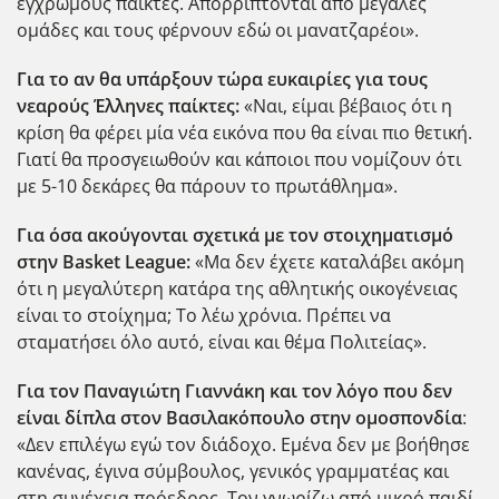
έγχρωμους παίκτες. Απορρίπτονται από μεγάλες
ομάδες και τους φέρνουν εδώ οι μανατζαρέοι».
Για το αν θα υπάρξουν τώρα ευκαιρίες για τους
νεαρούς Έλληνες παίκτες:
«Ναι, είμαι βέβαιος ότι η
κρίση θα φέρει μία νέα εικόνα που θα είναι πιο θετική.
Γιατί θα προσγειωθούν και κάποιοι που νομίζουν ότι
με 5-10 δεκάρες θα πάρουν το πρωτάθλημα».
Για όσα ακούγονται σχετικά με τον στοιχηματισμό
στην Basket League:
«Μα δεν έχετε καταλάβει ακόμη
ότι η μεγαλύτερη κατάρα της αθλητικής οικογένειας
είναι το στοίχημα; Το λέω χρόνια. Πρέπει να
σταματήσει όλο αυτό, είναι και θέμα Πολιτείας».
Για τον Παναγιώτη Γιαννάκη και τον λόγο που δεν
είναι δίπλα στον Βασιλακόπουλο στην ομοσπονδία
:
«Δεν επιλέγω εγώ τον διάδοχο. Εμένα δεν με βοήθησε
κανένας, έγινα σύμβουλος, γενικός γραμματέας και
στη συνέχεια πρόεδρος. Τον γνωρίζω από μικρό παιδί,