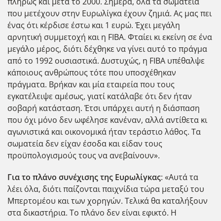
πλήρως και μετά το 2000. Σήμερα, όλα τα σωματεία
που μετέχουν στην Ευρωλίγκα έχουν ζημιά. Ας μας πει
ένας ότι κέρδισε έστω και 1 ευρώ. Έχει μεγάλη
αρνητική συμμετοχή και η FIBA. Φταίει κι εκείνη σε ένα
μεγάλο μέρος, διότι δέχθηκε να γίνει αυτό το πράγμα
από το 1992 ουσιαστικά. Δυστυχώς, η FIBA υπέθαλψε
κάποιους ανθρώπους τότε που υποσχέθηκαν
πράγματα. Βρήκαν και μία εταιρεία που τους
εγκατέλειψε αμέσως, γιατί κατάλαβε ότι δεν ήταν
σοβαρή κατάσταση. Έτσι υπάρχει αυτή η διάσπαση
που όχι μόνο δεν ωφέλησε κανέναν, αλλά αντίθετα κι
αγωνιστικά και οικονομικά ήταν τεράστιο λάθος. Τα
σωματεία δεν είχαν έσοδα και είδαν τους
προϋπολογισμούς τους να ανεβαίνουν».
Για το πλάνο συνέχισης της Ευρωλίγκας
: «Αυτά τα
λέει όλα, διότι παίζονται παιχνίδια τώρα μεταξύ του
Μπερτομέου και των χορηγών. Τελικά θα καταλήξουν
στα δικαστήρια. Το πλάνο δεν είναι εφικτό. Η