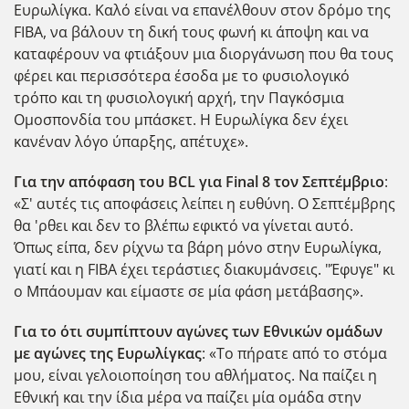
Ευρωλίγκα. Καλό είναι να επανέλθουν στον δρόμο της
FIBA, να βάλουν τη δική τους φωνή κι άποψη και να
καταφέρουν να φτιάξουν μια διοργάνωση που θα τους
φέρει και περισσότερα έσοδα με το φυσιολογικό
τρόπο και τη φυσιολογική αρχή, την Παγκόσμια
Ομοσπονδία του μπάσκετ. Η Ευρωλίγκα δεν έχει
κανέναν λόγο ύπαρξης, απέτυχε».
Για την απόφαση του BCL για Final 8 τον Σεπτέμβριο
:
«Σ' αυτές τις αποφάσεις λείπει η ευθύνη. Ο Σεπτέμβρης
θα 'ρθει και δεν το βλέπω εφικτό να γίνεται αυτό.
Όπως είπα, δεν ρίχνω τα βάρη μόνο στην Ευρωλίγκα,
γιατί και η FIBA έχει τεράστιες διακυμάνσεις. "Έφυγε" κι
ο Μπάουμαν και είμαστε σε μία φάση μετάβασης».
Για το ότι συμπίπτουν αγώνες των Εθνικών ομάδων
με αγώνες της Ευρωλίγκας
: «Το πήρατε από το στόμα
μου, είναι γελοιοποίηση του αθλήματος. Να παίζει η
Εθνική και την ίδια μέρα να παίζει μία ομάδα στην