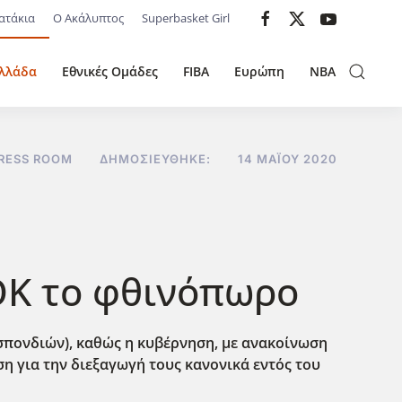
ατάκια
Ο Ακάλυπτος
Superbasket Girl
λλάδα
Εθνικές Ομάδες
FIBA
Ευρώπη
NBA
RESS ROOM
ΔΗΜΟΣΙΕΎΘΗΚΕ:
14 ΜΑΪ́ΟΥ 2020
ΟΚ το φθινόπωρο
σπονδιών), καθώς η κυβέρνηση, με ανακοίνωση
η για την διεξαγωγή τους κανονικά εντός του