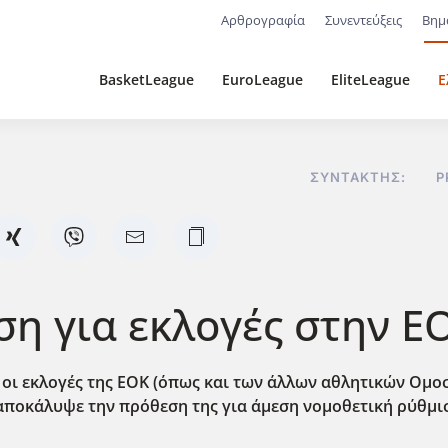
Αρθρογραφία
Συνεντεύξεις
Βημ
BasketLeague
EuroLeague
EliteLeague
Ε
ΣΥΝΤΆΚΤΗΣ:
P
ση για εκλογές στην Ε
ι εκλογές της ΕΟΚ (όπως και των άλλων αθλητικών Ομο
αποκάλυψε την πρόθεση της για άμεση νομοθετική ρύθμισ