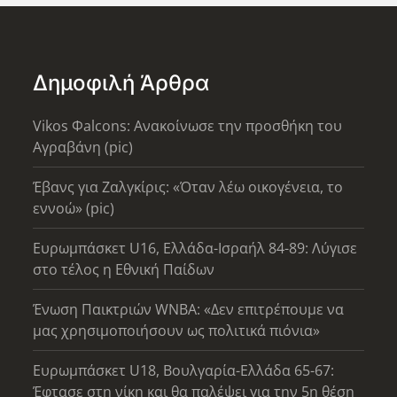
Δημοφιλή Άρθρα
Vikos Φalcons: Ανακοίνωσε την προσθήκη του
Αγραβάνη (pic)
Έβανς για Ζαλγκίρις: «Όταν λέω οικογένεια, το
εννοώ» (pic)
Ευρωμπάσκετ U16, Ελλάδα-Ισραήλ 84-89: Λύγισε
στο τέλος η Εθνική Παίδων
Ένωση Παικτριών WNBA: «Δεν επιτρέπουμε να
μας χρησιμοποιήσουν ως πολιτικά πιόνια»
Ευρωμπάσκετ U18, Βουλγαρία-Ελλάδα 65-67:
Έφτασε στη νίκη και θα παλέψει για την 5η θέση