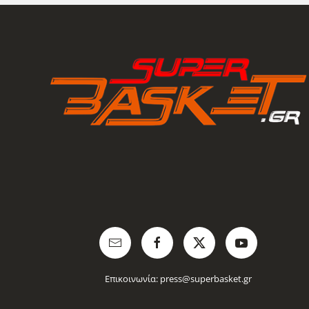
Επικοινωνία:
press@superbasket.gr