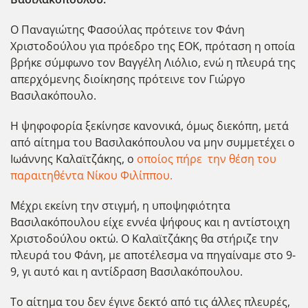
Ο Παναγιώτης Φασούλας πρότεινε τον Φάνη
Χριστοδούλου για πρόεδρο της ΕΟΚ, πρόταση η οποία
βρήκε σύμφωνο τον Βαγγέλη Λιόλιο, ενώ η πλευρά της
απερχόμενης διοίκησης πρότεινε τον Γιώργο
Βασιλακόπουλο.
Η ψηφοφορία ξεκίνησε κανονικά, όμως διεκόπη, μετά
από αίτημα του Βασιλακόπουλου να μην συμμετέχει ο
Ιωάννης Καλαϊτζάκης, ο
οποίος πήρε την θέση του
παραιτηθέντα Νίκου Φιλίππου.
Μέχρι εκείνη την στιγμή, η υποψηφιότητα
Βασιλακόπουλου είχε εννέα ψήφους και η αντίστοιχη
Χριστοδούλου οκτώ. Ο Καλαϊτζάκης θα στήριζε την
πλευρά του Φάνη, με αποτέλεσμα να πηγαίναμε στο 9-
9, γι αυτό και η αντίδραση Βασιλακόπουλου.
Το αίτημα του δεν έγινε δεκτό από τις άλλες πλευρές,