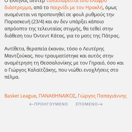
Ο Έλληνας σέντερ
ταλαιπωρείται από ελαφρύ
διάστρεμμα
, από το
παιχνίδι με τον Ηρακλή
, όμως
αναμένεται να προπονηθεί σε φουλ ρυθμούς την
Παρασκευή (23/4) και αν δεν υπάρξει κάποιο
απρόοπτο της τελευταίας στιγμής, θα τεθεί στην
διάθεση του Όντεντ Κάτας, για το ματς της Πάτρας.
Αντίθετα, θεραπεία έκαναν, τόσο ο Λευτέρης
Μαντζούκας, που τραυματίστηκε και αυτός στην
αναμέτρηση τη Θεσσαλονίκης με τον Γηραιό, όσο και
ο Γιώργος Καλαϊτζάκης, που νιώθει ενοχλήσεις στο
πέλμα.
Basket League
,
ΠΑΝΑΘΗΝΑΪΚΟΣ
,
Γιώργος Παπαγιάννης
ΠΡΟΗΓΟΎΜΕΝΟ
ΕΠΌΜΕΝΟ