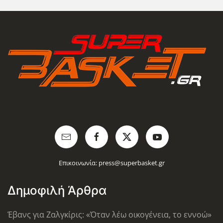
Επικοινωνία:
press@superbasket.gr
Δημοφιλή Άρθρα
Έβανς για Ζαλγκίρις: «Όταν λέω οικογένεια, το εννοώ»