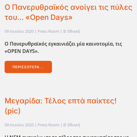
Ο Πανερυθραϊκός ανοίγει τις πύλες
του... «Οpen Days»
09 Ιουνίου 2020
| Press Room |
Β' Εθνική
Ο Πανερυθραϊκός εγκαινιάζει μία καινοτομία, τις
«ΟPEN DAYS».
ΠΕΡΙΣΣΌΤΕΡΑ...
Μεγαρίδα: Τέλος επτά παίκτες!
(pic)
09 Ιουνίου 2020
| Press Room |
Β' Εθνική