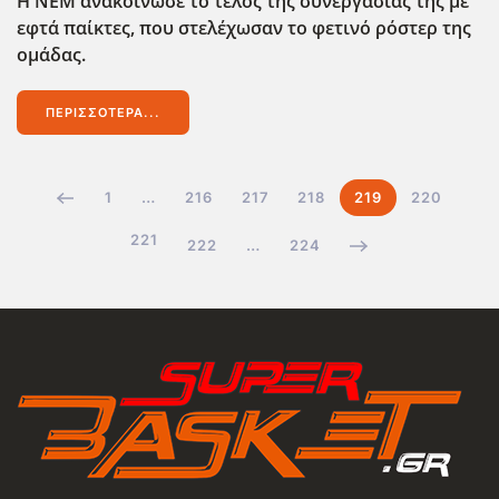
Η
ΝΕΜ
ανακοίνωσε το τέλος της συνεργασίας της με
εφτά παίκτες, που στελέχωσαν το φετινό ρόστερ της
ομάδας.
ΠΕΡΙΣΣΌΤΕΡΑ...
1
…
216
217
218
219
220
221
222
…
224