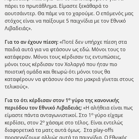
πάρει το πρωτάθλημα. Είμαστε ξεκάθαρά το
αουτσάιντερ. Θα πάμε να το χαρούμε. Ο επόμενός μας
στόχος είναι να παίξουμε 5 παιχνίδια με τον Εθνικό
Λιβαδειάς».
Για το αν έχουν πίεση:
«Ποτέ δεν υπήρχε πίεση στα
παιδιά αυτά για να φτάσουν ως εδώ. Μόνοι τους το
κατάφεραν. Μόνοι τους κέρδισαν τις εντυπώσεις,
μόνοι τους κέρδισαν τον Χολαργό που ήταν πιο
ποιοτική ομάδα και θεωρώ ότι μόνοι τους θα
καταφέρουν να φτάσουν όσο πιο μακριά γίνεται στους
τελικούς».
ο
Για το ότι κέρδισαν στον 1
γύρο της κανονικής
περιόδου τον Εθνικό Λιβαδειάς:
«Η αλήθεια είναι πως
ο
είμαστε πάντα ανταγωνιστικοί. Στο 1
γύρο είχαμε
ο
κερδίσει, στον 2
χάσαμε στο τέλος. Είναι εντελώς
διαφορετικά τα ματς αυτά όμως. Στα play-offs
προσεγγίζουμε αλλιώς αυτά τα παιχνίδια. Ο Εθνικός