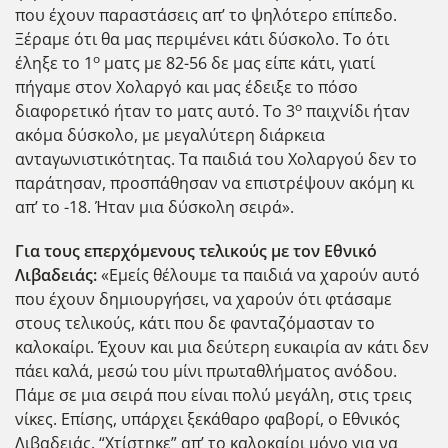
που έχουν παραστάσεις απ’ το ψηλότερο επίπεδο.
Ξέραμε ότι θα μας περιμένει κάτι δύσκολο. Το ότι
ο
έληξε το 1
ματς με 82-56 δε μας είπε κάτι, γιατί
πήγαμε στον Χολαργό και μας έδειξε το πόσο
ο
διαφορετικό ήταν το ματς αυτό. Το 3
παιχνίδι ήταν
ακόμα δύσκολο, με μεγαλύτερη διάρκεια
ανταγωνιστικότητας. Τα παιδιά του Χολαργού δεν το
παράτησαν, προσπάθησαν να επιστρέψουν ακόμη κι
απ’ το -18. Ήταν μια δύσκολη σειρά».
Για τους επερχόμενους τελικούς με τον Εθνικό
Λιβαδειάς:
«Εμείς θέλουμε τα παιδιά να χαρούν αυτό
που έχουν δημιουργήσει, να χαρούν ότι φτάσαμε
στους τελικούς, κάτι που δε φανταζόμασταν το
καλοκαίρι. Έχουν και μια δεύτερη ευκαιρία αν κάτι δεν
πάει καλά, μεσώ του μίνι πρωταθλήματος ανόδου.
Πάμε σε μια σειρά που είναι πολύ μεγάλη, στις τρεις
νίκες. Επίσης, υπάρχει ξεκάθαρο φαβορί, ο Εθνικός
Λιβαδειάς. “Χτίστηκε” απ’ το καλοκαίρι μόνο για να