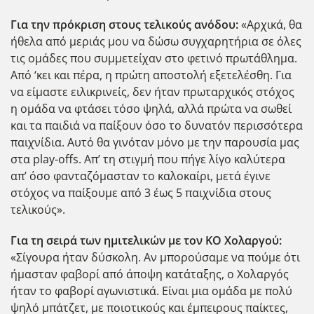
Για την πρόκριση στους τελικούς ανόδου:
«Αρχικά, θα
ήθελα από μεριάς μου να δώσω συγχαρητήρια σε όλες
τις ομάδες που συμμετείχαν στο φετινό πρωτάθλημα.
Από ‘κει και πέρα, η πρώτη αποστολή εξετελέσθη. Για
να είμαστε ειλικρινείς, δεν ήταν πρωταρχικός στόχος
η ομάδα να φτάσει τόσο ψηλά, αλλά πρώτα να σωθεί
και τα παιδιά να παίξουν όσο το δυνατόν περισσότερα
παιχνίδια. Αυτό θα γινόταν μόνο με την παρουσία μας
στα play-offs. Απ’ τη στιγμή που πήγε λίγο καλύτερα
απ’ όσο φανταζόμασταν το καλοκαίρι, μετά έγινε
στόχος να παίξουμε από 3 έως 5 παιχνίδια στους
τελικούς».
Για τη σειρά των ημιτελικών με τον ΚΟ Χολαργού:
«Σίγουρα ήταν δύσκολη. Αν μπορούσαμε να πούμε ότι
ήμασταν φαβορί από άποψη κατάταξης, ο Χολαργός
ήταν το φαβορί αγωνιστικά. Είναι μια ομάδα με πολύ
ψηλό μπάτζετ, με ποιοτικούς και έμπειρους παίκτες,