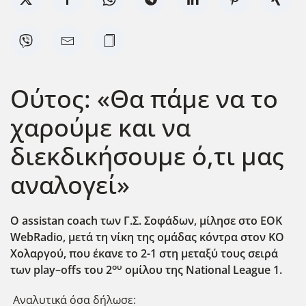
Ούτος: «Θα πάμε να το
χαρούμε και να
διεκδικήσουμε ό,τι μας
αναλογεί»
O assistan coach των Γ.Σ. Σοφάδων, μίλησε στο ΕΟΚ
WebRadio, μετά τη νίκη της ομάδας κόντρα στον ΚΟ
Χολαργού, που
έκανε το 2-1 στη μεταξύ τους σειρά
ου
των
play
–
offs
του 2
ομίλου της
National
League
1
.
Αναλυτικά όσα δήλωσε: