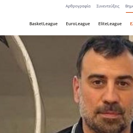
Αρθρογραφία
Συνεντεύξεις
Βημ
BasketLeague
EuroLeague
EliteLeague
Ε