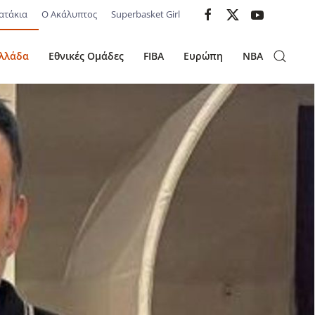
ατάκια
Ο Ακάλυπτος
Superbasket Girl
λλάδα
Εθνικές Ομάδες
FIBA
Ευρώπη
NBA