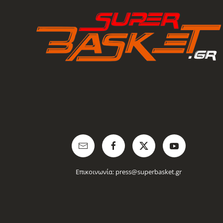
Επικοινωνία:
press@superbasket.gr