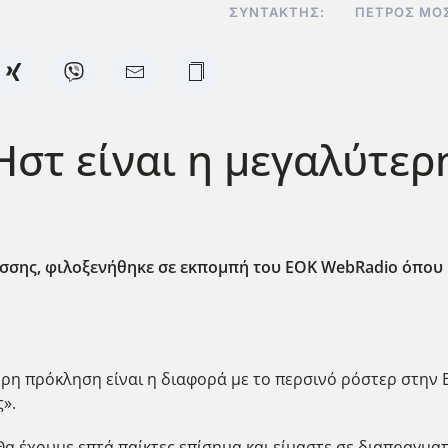
ΣΥΝΤΆΚΤΗΣ:
ΠΈΤΡΟΣ ΜΟ
Ηστ είναι η μεγαλύτερ
σσης, φιλοξενήθηκε σε εκπομπή
του EOK WebRadio
όπου 
η πρόκληση είναι η διαφορά με το περσινό ρόστερ στην Eli
ς».
α έχουμε επτά παίκτες επίσημα και είμαστε σε διαπραγματ