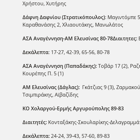
Χρήστου, Χυτήρης
Δάφνη Δαφνίου (Στρατικόπουλος)
: Μαγιντόμπε 5
Καραθανάσης 2, Χλιαουτάκης, Μανωλάτος
ΑΣΑ Αναγέννηση-ΑΜ Ελευσίνας 80-78
Διαιτητες:
Ε
Δεκάλεπτα
: 17-27, 42-39, 65-56, 80-78
ΑΣΑ Αναγέννηση (Παπαδάκης):
Τοβάρ 17 (2), Ραζή
Κουρέπης Π. 5 (1)
ΑΜ Ελευσίνας (Δάγλας):
Γκάτζιας 9 (3), Ζαρμακούπ
Τσιμπιράκης, Αϊβαζίδης
ΚΟ Χολαργού-Ερμής Αργυρούπολης 89-83
Διαιτητές:
Κονταξάκης-Σκουλαρίκης-Δελαγραμμά
Δεκάλεπτα:
24-24, 39-43, 57-60, 89-83