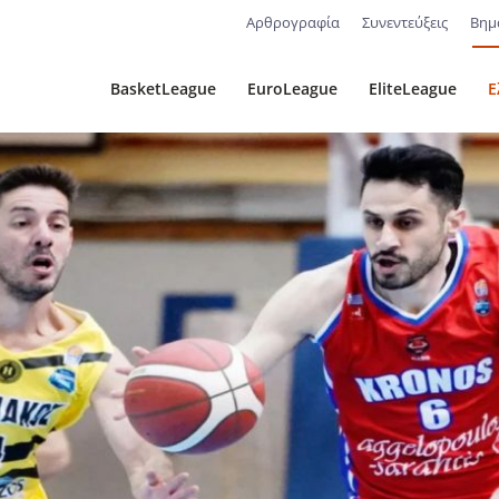
Αρθρογραφία
Συνεντεύξεις
Βημ
BasketLeague
EuroLeague
EliteLeague
Ε