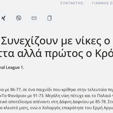
ΣΥΝΤΆΚΤΗΣ:
ΓΙΆΝΝΗΣ Σ
 Συνεχίζουν με νίκες ο
ττα αλλά πρώτος ο Κρ
al League 1.
α με 86-77, σε ένα παιχνίδι που κρίθηκε στην τελευταία π
Τα Φανάρια» με 91-73. Μεγάλη νίκη πέτυχε και το Παλαιό
τικό αποτέλεσμα απέναντι στη Δάφνη Δαφνίου με 85-78. Στ
ερα κλειστό ματς, ενώ ο Χολαργός επικράτησε του Ερμή Αργ