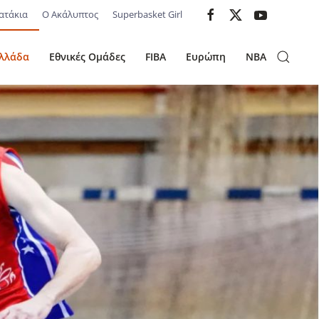
ατάκια
Ο Ακάλυπτος
Superbasket Girl
λλάδα
Εθνικές Ομάδες
FIBA
Ευρώπη
NBA