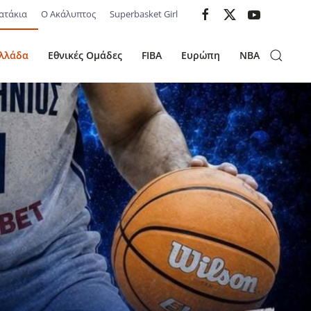
ατάκια
Ο Ακάλυπτος
Superbasket Girl
λλάδα
Εθνικές Ομάδες
FIBA
Ευρώπη
NBA