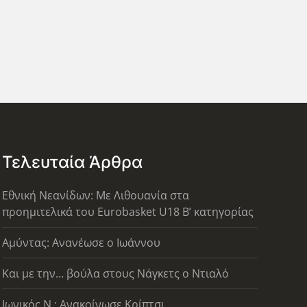
Τελευταία Άρθρα
Εθνική Νεανίδων: Με Λιθουανία στα
προημιτελικά του Eurobasket U18 Β’ κατηγορίας
Αμύντας: Ανανέωσε ο Ιωάννου
Και με την… βούλα στους Νάγκετς ο Ντιαλό
Ιωνικός Ν.: Ανακοίνωσε Κρίπτσι