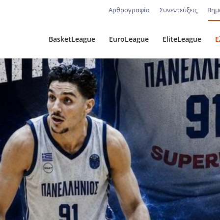
Αρθρογραφία
Συνεντεύξεις
Βημ
BasketLeague
EuroLeague
EliteLeague
Ε