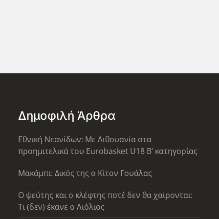
Δημοφιλή Άρθρα
Εθνική Νεανίδων: Με Λιθουανία στα
προημιτελικά του Eurobasket U18 Β’ κατηγορίας
Μακάμπι: Δικός της ο Κίτον Γουάλας
Ο ψεύτης και ο κλέφτης ποτέ δεν θα χαίρονται:
Τι (δεν) έκανε ο Λιόλιος