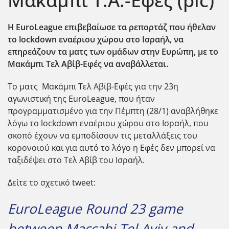
Μακάμπι Τ.Α.-Εφές (pic)
Η EuroLeague επιβεβαίωσε τα ρεπορτάζ που ήθελαν
το lockdown εναέριου χώρου στο Ισραήλ, να
επηρεάζουν τα ματς των ομάδων στην Ευρώπη, με το
Μακάμπι Τελ Αβίβ-Εφές να αναβάλλεται.
Το ματς Μακάμπι Τελ Αβίβ-Εφές για την 23η
αγωνιστική της EuroLeague, που ήταν
προγραμματισμένο για την Πέμπτη (28/1) αναβλήθηκε
λόγω το lockdown εναέριου χώρου στο Ισραήλ, που
σκοπό έχουν να εμποδίσουν τις μεταλλάξεις του
κορονοιού και για αυτό το λόγο η Εφές δεν μπορεί να
ταξιδέψει στο Τελ Αβίβ του Ισραήλ.
Δείτε το σχετικό tweet:
EuroLeague Round 23 game
between Maccabi Tel Aviv and