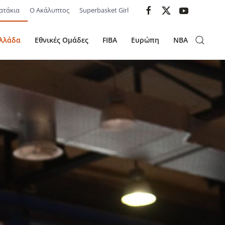
ατάκια
Ο Ακάλυπτος
Superbasket Girl
λλάδα
Εθνικές Ομάδες
FIBA
Ευρώπη
NBA