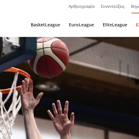
Αρθρογραφία
Συνεντεύξεις
Βημ
BasketLeague
EuroLeague
EliteLeague
Ε