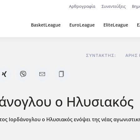
Αρθρογραφία
Συνεντεύξεις
Βημ
BasketLeague
EuroLeague
EliteLeague
Ε
ΣΥΝΤΆΚΤΗΣ:
ΆΡΗΣ 
δάνογλου ο Ηλυσιακός
τος Ιορδάνογλου ο Ηλυσιακός ενόψει της νέας αγωνιστική