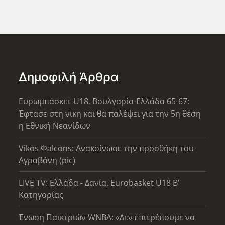
Δημοφιλή Άρθρα
Ευρωμπάσκετ U18, Βουλγαρία-Ελλάδα 65-67:
Έφτασε στη νίκη και θα παλέψει για την 5η θέση
η Εθνική Νεανίδων
Vikos Φalcons: Ανακοίνωσε την προσθήκη του
Αγραβάνη (pic)
LIVE TV: Ελλάδα - Δανία, Eurobasket U18 Β'
Κατηγορίας
Ένωση Παικτριών WNBA: «Δεν επιτρέπουμε να