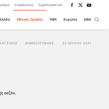
ατάκια
Ο Ακάλυπτος
Superbasket Girl
λλάδα
Εθνικές Ομάδες
FIBA
Ευρώπη
NBA
ΚΑΤΣΊΔΗΣ
ΔΗΜΟΣΙΕΎΘΗΚΕ:
23 ΙΟΥΛΊΟΥ 2021
ς σεζόν.