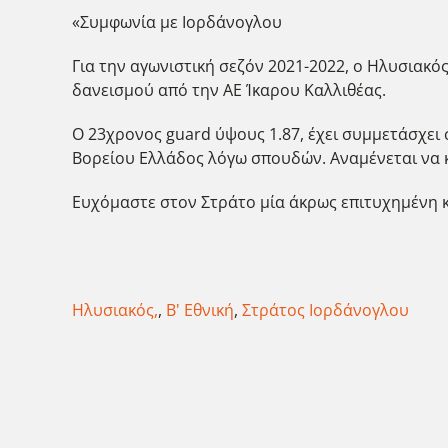
«Συμφωνία με Ιορδάνογλου
Για την αγωνιστική σεζόν 2021-2022, ο Ηλυσιακ
δανεισμού από την ΑΕ Ίκαρου Καλλιθέας.
Ο 23χρονος guard ύψους 1.87, έχει συμμετάσχει 
Βορείου Ελλάδος λόγω σπουδών. Αναμένεται να κα
Ευχόμαστε στον Στράτο μία άκρως επιτυχημένη κ
Ηλυσιακός,
,
Β' Εθνική
,
Στράτος Ιορδάνογλου