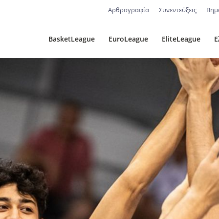
Αρθρογραφία
Συνεντεύξεις
Βημ
BasketLeague
EuroLeague
EliteLeague
Ε