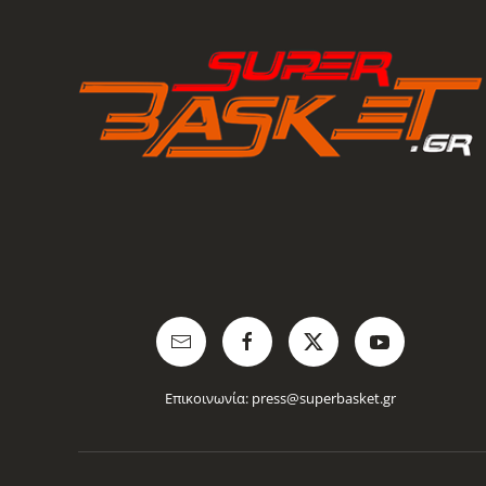
Επικοινωνία:
press@superbasket.gr