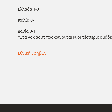
Ελλάδα 1-0
Ιταλία 0-1
Δανία 0-1
*Στα νοκ άουτ προκρίνονται κι οι τέσσερις ομάδ
Εθνική Εφήβων