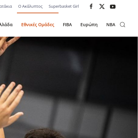
ατάκια
Ο Ακάλυπτος
Superbasket Girl
λλάδα
Εθνικές Ομάδες
FIBA
Ευρώπη
NBA