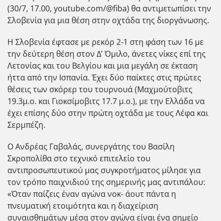
(30/7, 17.00, youtube.com/@fiba) θα αντιμετωπίσει την
Σλοβενία για μια θέση στην οχτάδα της διοργάνωσης.
Η Σλοβενία έφτασε με ρεκόρ 2-1 στη φάση των 16 με
την δεύτερη θέση στον Δ’ Όμιλο, άνετες νίκες επί της
Λετονίας και του Βελγίου και μια μεγάλη σε έκταση
ήττα από την Ισπανία. Έχει δύο παίκτες στις πρώτες
θέσεις των σκόρερ του τουρνουά (Μαχμούτοβιτς
19.3μ.ο. και Γιοκσίμοβιτς 17.7 μ.ο.), με την Ελλάδα να
έχει επίσης δύο στην πρώτη οχτάδα με τους Λέφα και
Σερμπέζη.
Ο Ανδρέας Γαβαλάς, συνεργάτης του Βασίλη
Σκροπολίθα στο τεχνικό επιτελείο του
αντιπροσωπευτικού μας συγκροτήματος μίλησε για
τον τρόπο παιχνιδιού της σημερινής μας αντιπάλου:
«Όταν παίζεις έναν αγώνα νοκ- άουτ πάντα η
πνευματική ετοιμότητα και η διαχείριση
συναισθημάτων μέσα στον αγώνα είναι ένα σημείο