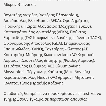
Μίκρας Β’ είναι οι:
Βογιατζής Αντρέας (Αστέρας Πλαγιαρίου),
Λιοτόπουλος Ελευθέριος (ΔΕΚΑ), Όμο Δημήτρης
(Ηρακλής), Πιάρας Αθάνασιος (Μαχητές Πεύκων),
Καπαγερόπουλος Αριστείδης (ΔΕΚΑ), Πούντος
Ευριπείδης (ΓΑΣ Κουφαλίων), Δονάκης Ιωάννης (ΠΑΟΚ),
Οικονομούδης Απόστολος (GBA), Επαμεινώνδας
Επαμεινώνδας (ΧΑΝΘ), Ταχτσίρας Φίλιππος (ΑΣ
Καστοριάς), Μπόρσης Κωνσταντίνος (ΑΟ Κεραυνός
Λάρισας), Δρυστέλλας Δημήτρης (Φοίβος Λάρισας),
Στεφόπουλος Ευθύμιος (AEΣ Ολυμπιονίκης
Μαγνησίας), Πέργουλης Χρήστος (Μακεδονικός),
Κεραμιτσόπουλος Νίκος (ΚΑΟ Δράμας), Μητσιάνης
Κωνσταντίνος (Ηρακλής Κοζάνης).
Οι αθλητές θα πρέπει να προσκομίσουν self test και να
ενημερώσουν έγκαιρα σε περίπτωση απουσίας.