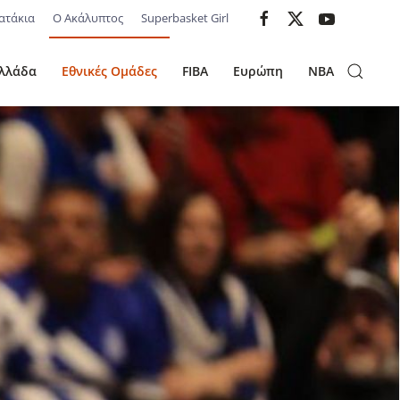
ατάκια
Ο Ακάλυπτος
Superbasket Girl
λλάδα
Εθνικές Ομάδες
FIBA
Ευρώπη
NBA