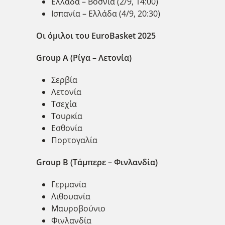
Ελλάδα – Βοσνια (2/9, 14:00)
Ισπανία – Ελλάδα (4/9, 20:30)
Οι όμιλοι του EuroBasket 2025
Group A (Ρίγα – Λετονία)
Σερβία
Λετονία
Τσεχία
Τουρκία
Εσθονία
Πορτογαλία
Group B (Τάμπερε – Φινλανδία)
Γερμανία
Λιθουανία
Μαυροβούνιο
Φινλανδία