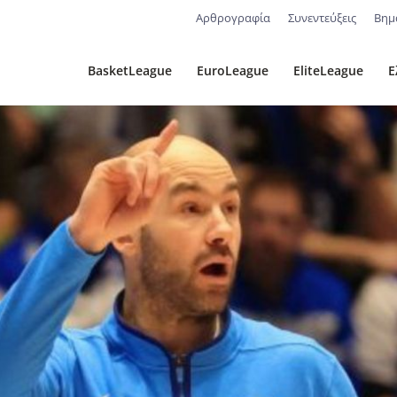
Αρθρογραφία
Συνεντεύξεις
Βημ
BasketLeague
EuroLeague
EliteLeague
Ε