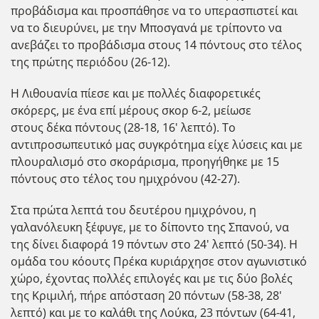
προβάδισμα και προσπάθησε να το υπερασπιστεί και
να το διευρύνει, με την Μποσγανά με τρίποντο να
ανεβάζει το προβάδισμα στους 14 πόντους στο τέλος
της πρώτης περιόδου (26-12).
Η Λιθουανία πίεσε και με πολλές διαφορετικές
σκόρερς, με ένα επί μέρους σκορ 6-2, μείωσε
στους δέκα πόντους (28-18, 16' λεπτό). Το
αντιπροσωπευτικό μας συγκρότημα είχε λύσεις και με
πλουραλισμό στο σκοράρισμα, προηγήθηκε με 15
πόντους στο τέλος του ημιχρόνου (42-27).
Στα πρώτα λεπτά του δευτέρου ημιχρόνου, η
γαλανόλευκη ξέφυγε, με το δίποντο της Σπανού, να
της δίνει διαφορά 19 πόντων στο 24' λεπτό (50-34). Η
ομάδα του κόουτς Πρέκα κυριάρχησε στον αγωνιστικό
χώρο, έχοντας πολλές επιλογές και με τις δύο βολές
της Κριμιλή, πήρε απόσταση 20 πόντων (58-38, 28'
λεπτό) και με το καλάθι της Λούκα, 23 πόντων (64-41,