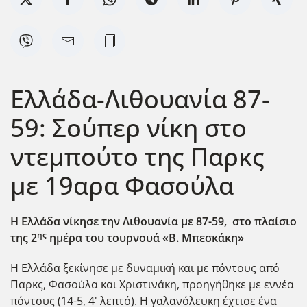
Ελλάδα-Λιθουανία 87-
59: Σούπερ νίκη στο
ντεμπούτο της Παρκς
με 19αρα Φασούλα
Η Ελλάδα νίκησε την Λιθουανία με 87-59,
στο πλαίσιο
ης
της 2
ημέρα του τουρνουά «Β. Μπεσκάκη»
Η Ελλάδα ξεκίνησε με δυναμική και με πόντους από
Παρκς, Φασούλα και Χριστινάκη, προηγήθηκε με εννέα
πόντους (14-5, 4' λεπτό). Η γαλανόλευκη έχτισε ένα