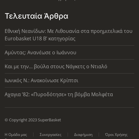
Τελευταία Άρθρα
Εθνική Νεανίδων: Με Λιθουανία στα προημιτελικά του
Eurobasket U18 Β’ κατηγορίας
Αμύντας: Ανανέωσε ο Ιωάννου
Και με την… βούλα στους Νάγκετς ο Ντιαλό
Ιωνικός Ν.: Ανακοίνωσε Κρίπτσι
Αχαγια ’82: «Πυροδότησε» τη βόμβα Μολφέτα
© Copyright 2023 SuperBasket
Η Ομάδα μας
Συνεργασίες
Διαφήμιση
Όροι Χρήσης