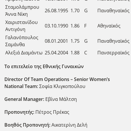
Σταμολάμπρου
26.08.1995
1.70
G
Παναθηναϊκός
Άννα Νίκη
Χαιριστανίδου
03.10.1990
1.86
F
Αθηναϊκός
Αντιγόνη
Γαλανόπουλος
08.01.2001
1.75
G
Παναθηναϊκός
Σαμάνθα
Αλεξιά Διαμάντω
25.04.2004
1.88
C
Πανσερραϊκός
Το επιτελείο της Εθνικής Γυναικών
Director Of Team Operations – Senior Women’s
National Team:
Σοφία Κλιγκοπούλου
General Manager:
Εβίνα Μάλτση
Προπονητής:
Πέτρος Πρέκας
Βοηθός Προπονητή:
Αικατερίνη Δελή