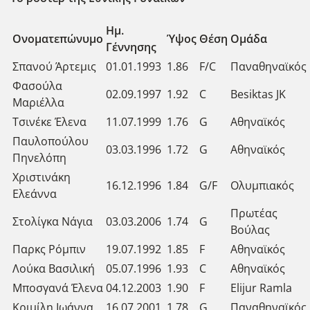
Ημ.
Ονοματεπώνυμο
Ύψος
Θέση
Ομάδα
Γέννησης
Σπανού Άρτεμις
01.01.1993
1.86
F/C
Παναθηναϊκός
Φασούλα
02.09.1997
1.92
C
Besiktas JK
Μαριέλλα
Τσινέκε Έλενα
11.07.1999
1.76
G
Αθηναϊκός
Παυλοπούλου
03.03.1996
1.72
G
Αθηναϊκός
Πηνελόπη
Χριστινάκη
16.12.1996
1.84
G/F
Ολυμπιακός
Ελεάννα
Πρωτέας
Στολίγκα Νάγια
03.03.2006
1.74
G
Βούλας
Παρκς Ρόμπιν
19.07.1992
1.85
F
Αθηναϊκός
Λούκα Βασιλική
05.07.1996
1.93
C
Αθηναϊκός
Μποσγανά Έλενα
04.12.2003
1.90
F
Elijur Ramla
Κριμίλη Ιωάννα
16.07.2001
1.78
G
Παναθηναϊκός