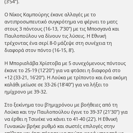
(3’54’’).
Ο Νίκος Καμπούρης έκανε αλλαγές με το
αντιπροσωπευτικό συγκρότημα να φέρνει το ματς
στους 3 πόντους (16-13, 7’30’’) με τις Μποσγανά και
Παυλοπούλου να δίνουν τις λύσεις. Η Εθνική
τρέχοντας ένα σερί 8-0 μάζεψε στη συνέχεια τη
διαφορά στον πόντο (16-15, 8’).
Η Μπορισλάβα Χρίστοβα με 5 συνεχόμενους πόντους
έκανε το 25-19 (12’20’’) για να φτάσει η διαφορά στο
+12 (33-21, 16’20’’). Η Λούκα με τρίποντο και ένα ακόμη
καλάθι μείωσε σε 33-26 (18’40’’) για να λήξει το
ημίχρονο με 39-32.
Στο ξεκίνημα του β’ημιχρόνου με βοήθειες από τη
Λούκα και την Παυλοπούλου έγινε το 39-37 (21’30’’) για
να έρθει η Τσινέκε να κάνει το 41-40 (22’). Η Εθνική
Γυναικών βρήκε ρυθμό και σωστές επιλογές στην