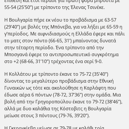
επίθεση και έτσι πέρασε για πρώτη φορά μπροστά με
55-54 (25’50’’) με τρίποντο της Έλενας Τσινέκε.
Η Βουλγαρία πήρε εκ νέου το προβάδισμα με 63-57
(29’40’’) με βολές της Μπόνεβα, για να λήξει με 65-59 η
γ’περίοδος. Με αιφνιδιασμούς η Ελλάδα έφερε και πάλι
το ματς στον πόντο (66-65, 31’) μπαίνοντας δυνατά
στην τέταρτη περίοδο. Ένα τρίποντο από την
Μποσγανά έφερε το αντιπροσωπευτικό συγκρότημα
στο +2 (68-66, 31’10’’) τρέχοντας ένα σερί 9-0.
Η Κολλάτου με τρίποντο έκανε το 75-72 (35’40’’)
δίνοντας το μεγαλύτερο προβάδισμα στην Εθνική
Γυναικών ως τότε και ακολούθησε η Καρλάφτη που
έδωσε αέρα 6 πόντων (78-72, 37’36’’) στην ομάδα. Μια
βολή από την Γρηγοροπούλου έκανε το 79-72 (38’46’’),
αλλά με δυο καλάθια της Κόστοβιτς η Βουλγαρία
μείωσε στους 3 πόντους (79-76, 39’20’’).
Η Γκεοργκίεβα μείωσε σε 79-78 με καλάθι τρία