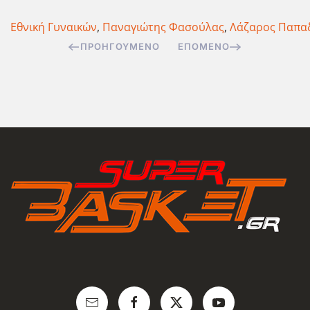
Εθνική Γυναικών
,
Παναγιώτης Φασούλας
,
Λάζαρος Παπα
ΠΡΟΗΓΟΎΜΕΝΟ
ΕΠΌΜΕΝΟ