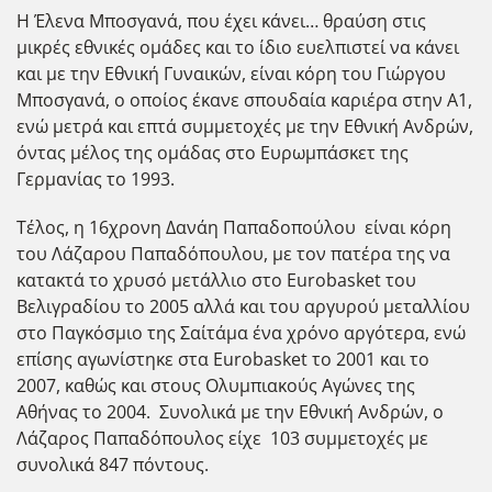
Η Έλενα Μποσγανά, που έχει κάνει… θραύση στις
μικρές εθνικές ομάδες και το ίδιο ευελπιστεί να κάνει
και με την Εθνική Γυναικών, είναι κόρη του Γιώργου
Μποσγανά, ο οποίος έκανε σπουδαία καριέρα στην Α1,
ενώ μετρά και επτά συμμετοχές με την Εθνική Ανδρών,
όντας μέλος της ομάδας στο Ευρωμπάσκετ της
Γερμανίας το 1993.
Τέλος, η 16χρονη Δανάη Παπαδοπούλου είναι κόρη
του Λάζαρου Παπαδόπουλου, με τον πατέρα της να
κατακτά το χρυσό μετάλλιο στο Eurobasket του
Βελιγραδίου το 2005 αλλά και του αργυρού μεταλλίου
στο Παγκόσμιο της Σαίτάμα ένα χρόνο αργότερα, ενώ
επίσης αγωνίστηκε στα Eurobasket το 2001 και το
2007, καθώς και στους Ολυμπιακούς Αγώνες της
Αθήνας το 2004. Συνολικά με την Εθνική Ανδρών, ο
Λάζαρος Παπαδόπουλος είχε 103 συμμετοχές με
συνολικά 847 πόντους.