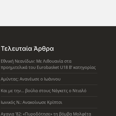
Τελευταία Άρθρα
Εθνική Νεανίδων: Με Λιθουανία στα
προημιτελικά του Eurobasket U18 Β’ κατηγορίας
Αμύντας: Ανανέωσε ο Ιωάννου
Και με την… βούλα στους Νάγκετς ο Ντιαλό
Ιωνικός Ν.: Ανακοίνωσε Κρίπτσι
Αχαγια ’82: «Πυροδότησε» τη βόμβα Μολφέτα