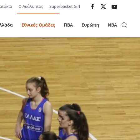
ατάκια
Ο Ακάλυπτος
Superbasket Girl
λλάδα
Εθνικές Ομάδες
FIBA
Ευρώπη
NBA