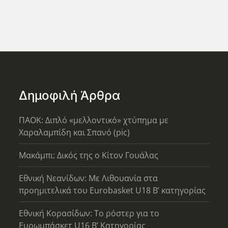
Δημοφιλή Άρθρα
ΠΑΟΚ: Διπλό «μελλοντικό» χτύπημα με
Χαραλαμπίδη και Σπανό (pic)
Μακάμπι: Δικός της ο Κίτον Γουάλας
Εθνική Νεανίδων: Με Λιθουανία στα
προημιτελικά του Eurobasket U18 Β’ κατηγορίας
Εθνική Κορασίδων: Το ρόστερ για το
Ευρωμπάσκετ U16 B’ Κατηγορίας