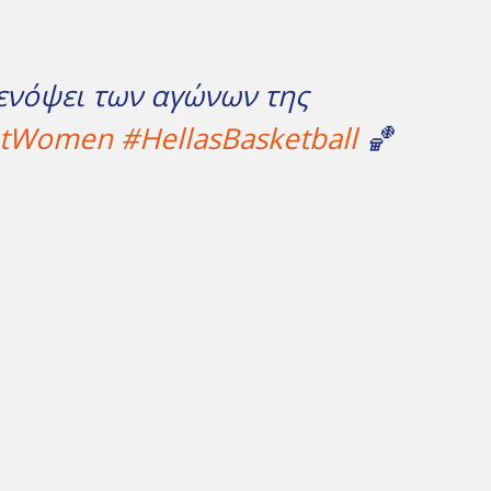
ενόψει των αγώνων της
etWomen
#HellasBasketball
🏀