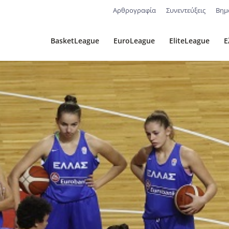
Αρθρογραφία
Συνεντεύξεις
Βημ
BasketLeague
EuroLeague
EliteLeague
Ε