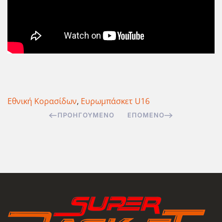
Εθνική Κορασίδων
,
Ευρωμπάσκετ U16
ΠΡΟΗΓΟΎΜΕΝΟ
ΕΠΌΜΕΝΟ