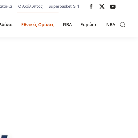
ατάκια
Ο Ακάλυπτος
Superbasket Girl
λλάδα
Εθνικές Ομάδες
FIBA
Ευρώπη
NBA