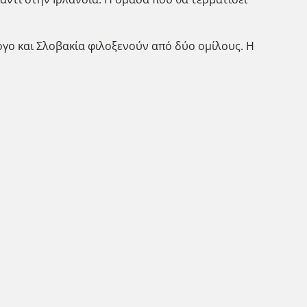
ργο και Σλοβακία φιλοξενούν από δύο ομίλους. Η