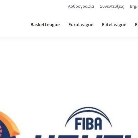
Αρθρογραφία
Συνεντεύξεις
Βημ
BasketLeague
EuroLeague
EliteLeague
Ε