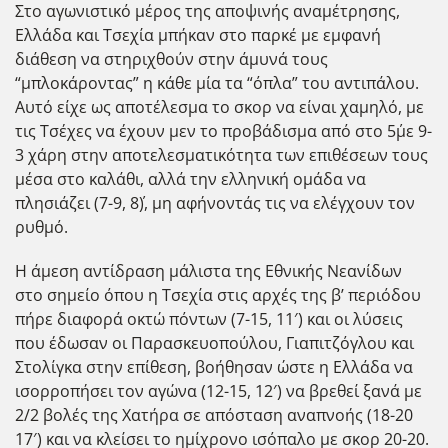
Στο αγωνιστικό μέρος της αποψινής αναμέτρησης,
Ελλάδα και Τσεχία μπήκαν στο παρκέ με εμφανή
διάθεση να στηριχθούν στην άμυνά τους
“μπλοκάροντας” η κάθε μία τα “όπλα” του αντιπάλου.
Αυτό είχε ως αποτέλεσμα το σκορ να είναι χαμηλό, με
τις Τσέχες να έχουν μεν το προβάδισμα από στο 5΄με 9-
3 χάρη στην αποτελεσματικότητα των επιθέσεων τους
μέσα στο καλάθι, αλλά την ελληνική ομάδα να
πλησιάζει (7-9, 8΄), μη αφήνοντάς τις να ελέγχουν τον
ρυθμό.
Η άμεση αντίδραση μάλιστα της Εθνικής Νεανίδων
στο σημείο όπου η Τσεχία στις αρχές της β’ περιόδου
πήρε διαφορά οκτώ πόντων (7-15, 11′) και οι λύσεις
που έδωσαν οι Παρασκευοπούλου, Γιαπιτζόγλου και
Στολίγκα στην επίθεση, βοήθησαν ώστε η Ελλάδα να
ισορροπήσει τον αγώνα (12-15, 12′) να βρεθεί ξανά με
2/2 βολές της Χατήρα σε απόσταση αναπνοής (18-20
17′) και να κλείσει το ημίχρονο ισόπαλο με σκορ 20-20.