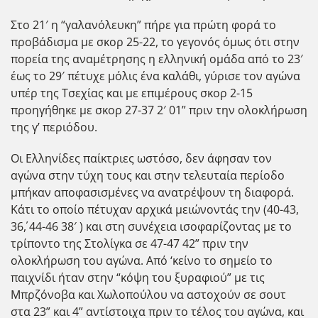
Στο 21′ η “γαλανόλευκη” πήρε για πρώτη φορά το
προβάδισμα με σκορ 25-22, το γεγονός όμως ότι στην
πορεία της αναμέτρησης η ελληνική ομάδα από το 23′
έως το 29′ πέτυχε μόλις ένα καλάθι, γύρισε τον αγώνα
υπέρ της Τσεχίας και με επιμέρους σκορ 2-15
προηγήθηκε με σκορ 27-37 2′ 01” πριν την ολοκλήρωση
της γ’ περιόδου.
Οι Ελληνίδες παίκτριες ωστόσο, δεν άφησαν τον
αγώνα στην τύχη τους και στην τελευταία περίοδο
μπήκαν αποφασισμένες να ανατρέψουν τη διαφορά.
Κάτι το οποίο πέτυχαν αρχικά μειώνοντάς την (40-43,
36΄, 44-46 38′ ) και στη συνέχεια ισοφαρίζοντας με το
τρίποντο της Στολίγκα σε 47-47 42” πριν την
ολοκλήρωση του αγώνα. Από ‘κείνο το σημείο το
παιχνίδι ήταν στην “κόψη του ξυραφιού” με τις
Μπρζόνοβα και Χωλοπούλου να αστοχούν σε σουτ
στα 23” και 4” αντίστοιχα πριν το τέλος του αγώνα, και