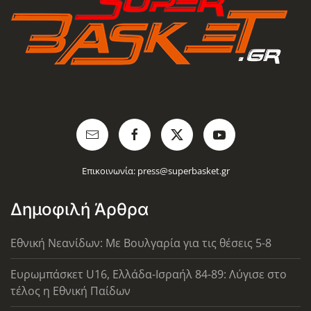
Επικοινωνία:
press@superbasket.gr
Δημοφιλή Άρθρα
Εθνική Νεανίδων: Με Βουλγαρία για τις θέσεις 5-8
Ευρωμπάσκετ U16, Ελλάδα-Ισραήλ 84-89: Λύγισε στο
τέλος η Εθνική Παίδων