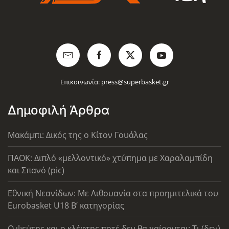
Επικοινωνία:
press@superbasket.gr
Δημοφιλή Άρθρα
Μακάμπι: Δικός της ο Κίτον Γουάλας
ΠΑΟΚ: Διπλό «μελλοντικό» χτύπημα με Χαραλαμπίδη
και Σπανό (pic)
Εθνική Νεανίδων: Με Λιθουανία στα προημιτελικά του
Eurobasket U18 Β’ κατηγορίας
Ο ψεύτης και ο κλέφτης ποτέ δεν θα χαίρονται: Τι (δεν)