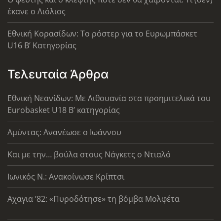
έκανε ο Λιόλιος
Εθνική Κορασίδων: Το ρόστερ για το Ευρωμπάσκετ
U16 B’ Κατηγορίας
Τελευταία Άρθρα
Εθνική Νεανίδων: Με Λιθουανία στα προημιτελικά του
Eurobasket U18 Β’ κατηγορίας
Αμύντας: Ανανέωσε ο Ιωάννου
Και με την… βούλα στους Νάγκετς ο Ντιαλό
Ιωνικός Ν.: Ανακοίνωσε Κρίπτσι
Αχαγια ’82: «Πυροδότησε» τη βόμβα Μολφέτα